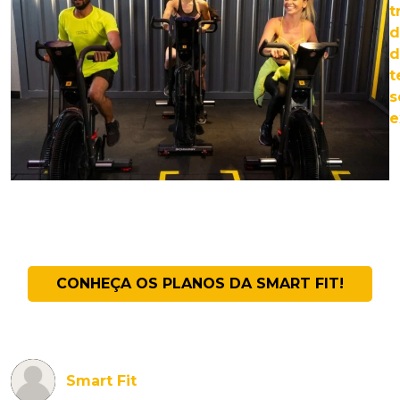
t
d
d
t
s
e
CONHEÇA OS PLANOS DA SMART FIT!
Smart Fit