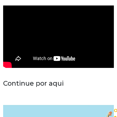
Continue por aqui
O
e