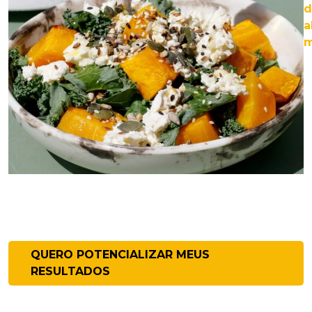
d
a
m
QUERO POTENCIALIZAR MEUS
RESULTADOS