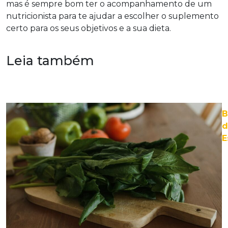
mas é sempre bom ter o acompanhamento de um
nutricionista para te ajudar a escolher o suplemento
certo para os seus objetivos e a sua dieta.
Leia também
B
d
E