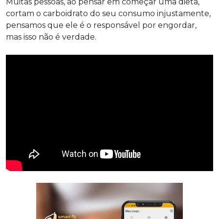
Muitas pessoas, ao pensar em começar uma dieta,
cortam o carboidrato do seu consumo injustamente,
pensamos que ele é o responsável por engordar,
mas isso não é verdade.