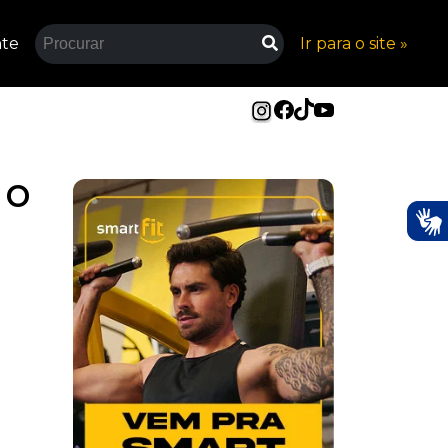
nte
Ir para o site »
 o