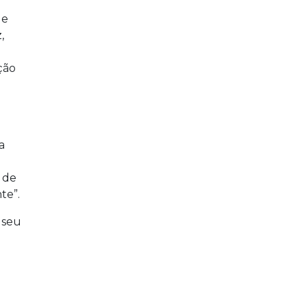
de
,
ção
a
 de
te”.
 seu