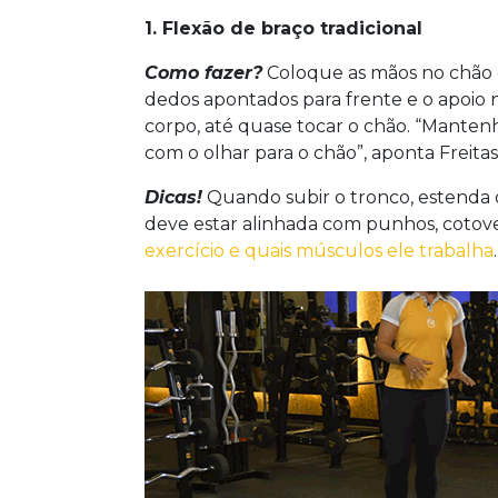
1. Flexão de braço tradicional
Como fazer?
Coloque as mãos no chão 
dedos apontados para frente e o apoio 
corpo, até quase tocar o chão. “Manten
com o olhar para o chão”, aponta Freitas
Dicas!
Quando subir o tronco, estenda 
deve estar alinhada com punhos, cotovel
exercício e quais músculos ele trabalha
.