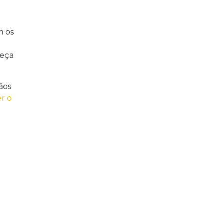
m os
beça
ãos
r o