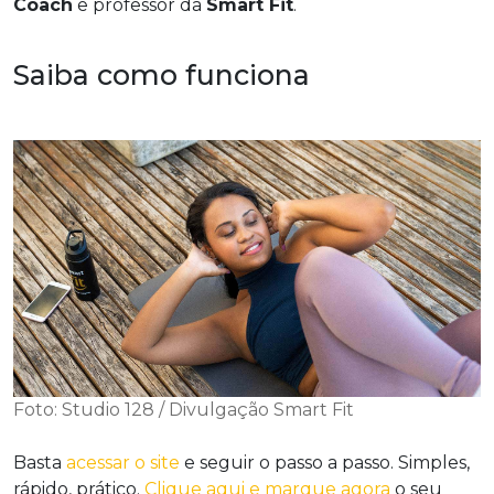
Coach
e professor da
Smart Fit
.
Saiba como funciona
Foto: Studio 128 / Divulgação Smart Fit
Basta
acessar o site
e seguir o passo a passo. Simples,
rápido, prático.
Clique aqui e marque agora
o seu