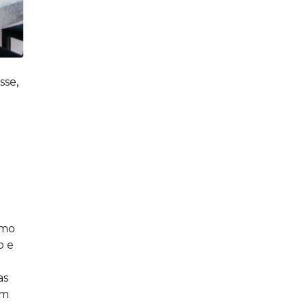
sse,
omo
o e
as
om