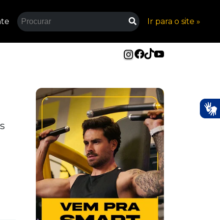
nte
Ir para o site »
s