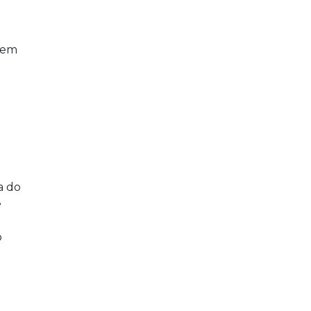
s em
a do
e
o