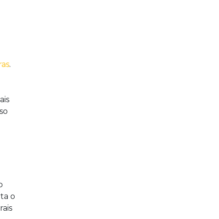
ras
.
ais
so
o
ta o
ais