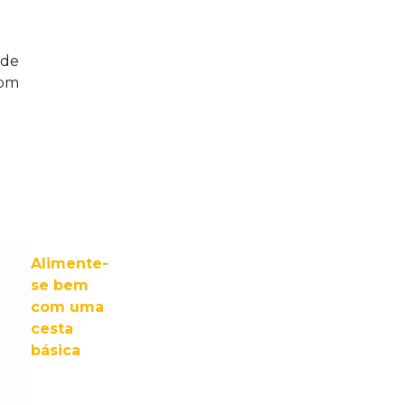
 de
com
Alimente-
se bem
com uma
cesta
básica