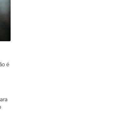
ão é
para
o