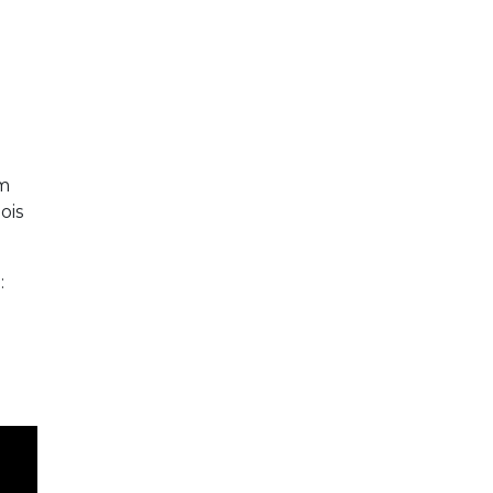
m
ois
: