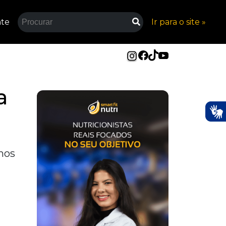
nte
Ir para o site »
a
 nos