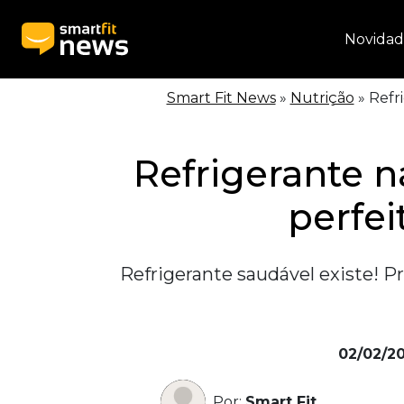
Novidad
Smart Fit News
»
Nutrição
»
Refri
Refrigerante na
perfei
Refrigerante saudável existe! Pr
02/02/2
Por:
Smart Fit