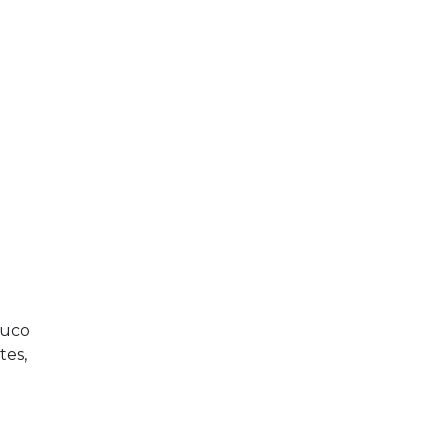
suco
tes,