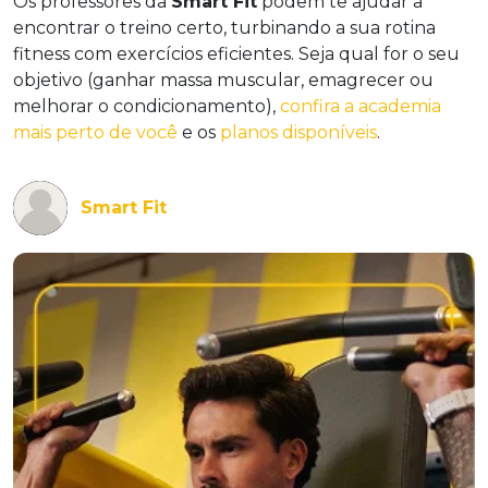
Os professores da
Smart Fit
podem te ajudar a
encontrar o treino certo, turbinando a sua rotina
fitness com exercícios eficientes. Seja qual for o seu
objetivo (ganhar massa muscular, emagrecer ou
melhorar o condicionamento),
confira a academia
mais perto de você
e os
planos disponíveis
.
Smart Fit