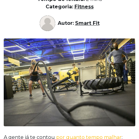
Categoria:
Fitness
Autor:
Smart Fit
A gente já te contou
por quanto tempo malhar
;