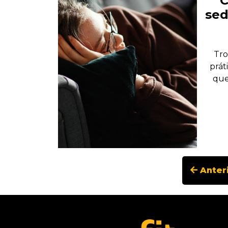
C
sed
Tro
prát
que
Anter