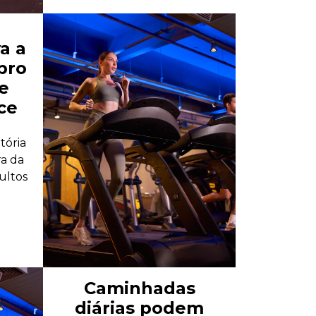
a a
bro
e
ce
tória
ra da
ultos
Caminhadas
diárias podem