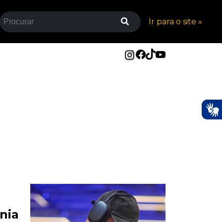
Ir para o site »
nia