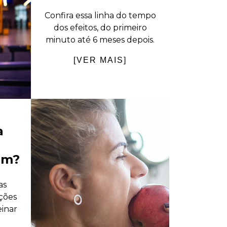
Confira essa linha do tempo
dos efeitos, do primeiro
minuto até 6 meses depois.
[VER MAIS]
a
um?
as
ções
einar