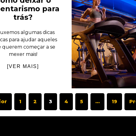
omo deixar o
entarismo para
trás?
uxemos algumas dicas
icas para ajudar aqueles
 querem começar a se
mexer mais!
[VER MAIS]
ior
1
2
3
4
5
…
19
P