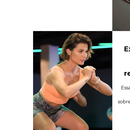
E
r
Ess
sobre