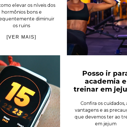
como elevar os níveis dos
hormônios bons e
equentemente diminuir
os ruins
[VER MAIS]
Posso ir par
academia e
treinar em jej
Confira os cuidados, 
vantagens e as precau
que devemos ter ao tr
em jejum