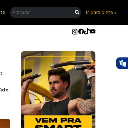
nte
Ir para o site »
o.
úde