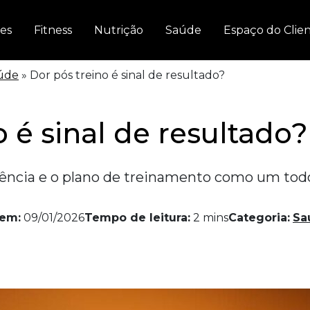
es
Fitness
Nutrição
Saúde
Espaço do Clie
úde
»
Dor pós treino é sinal de resultado?
o é sinal de resultado?
tência e o plano de treinamento como um tod
 em:
09/01/2026
Tempo de leitura:
2
mins
Categoria:
Sa