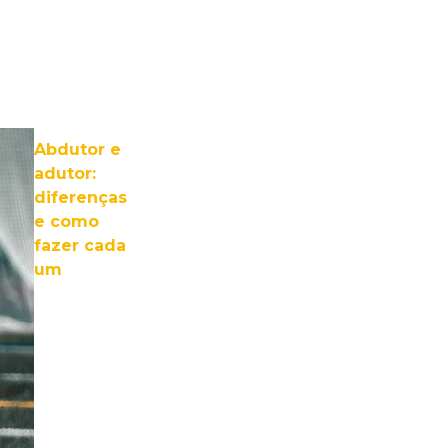
Abdutor e
adutor:
diferenças
e como
fazer cada
um