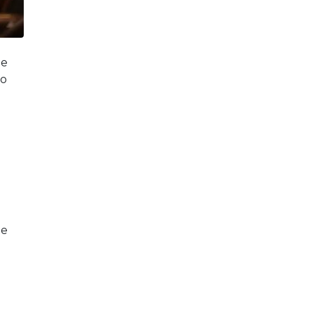
de
do
de