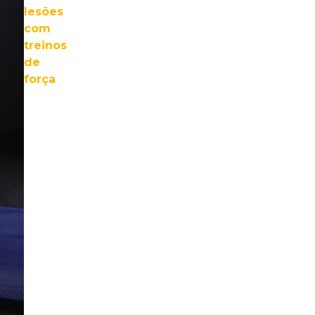
lesões
com
treinos
de
força