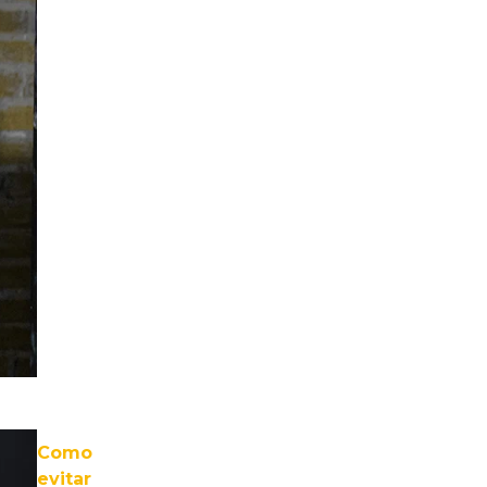
Como
evitar