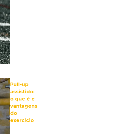
Pull-up
assistido:
o que é e
vantagens
do
exercício