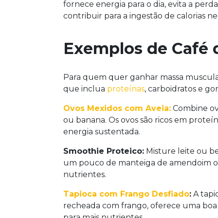
fornece energia para o dia, evita a perd
contribuir para a ingestão de calorias ne
Exemplos de Café 
Para quem quer ganhar massa muscular,
que inclua
proteínas
, carboidratos e go
Ovos Mexidos com Aveia:
Combine ovo
ou banana. Os ovos são ricos em proteí
energia sustentada.
Smoothie Proteico:
Misture leite ou b
um pouco de manteiga de amendoim o
nutrientes.
Tapioca com Frango Desfiado
:
A tapi
recheada com frango, oferece uma boa 
para mais nutrientes.