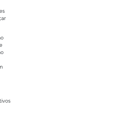
es
çar
ão
e
ão
um
tivos