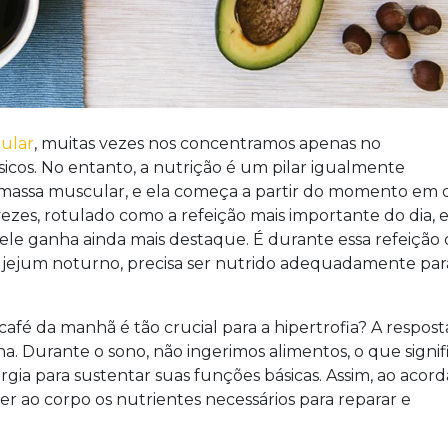
cular
, muitas vezes nos concentramos apenas no
sicos. No entanto, a nutrição é um pilar igualmente
 massa muscular, e ela começa a partir do momento em
zes, rotulado como a refeição mais importante do dia, 
 ele ganha ainda mais destaque. É durante essa refeição
 jejum noturno, precisa ser nutrido adequadamente par
fé da manhã é tão crucial para a hipertrofia? A respost
. Durante o sono, não ingerimos alimentos, o que signif
rgia para sustentar suas funções básicas. Assim, ao acorda
cer ao corpo os nutrientes necessários para reparar e