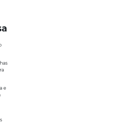
sa
o
has
ra
a e
m
s