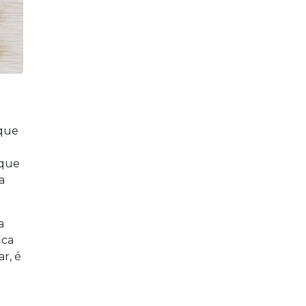
 que
e
 que
a
a
ica
r, é