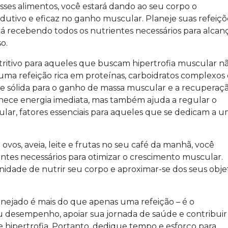
sses alimentos, você estará dando ao seu corpo o
dutivo e eficaz no ganho muscular. Planeje suas refeiçõ
á recebendo todos os nutrientes necessários para alcan
o.
ritivo para aqueles que buscam hipertrofia muscular n
 uma refeição rica em proteínas, carboidratos complexos 
e sólida para o ganho de massa muscular e a recuperaç
ornece energia imediata, mas também ajuda a regular o
lar, fatores essenciais para aqueles que se dedicam a 
ovos, aveia, leite e frutas no seu café da manhã, você
ntes necessários para otimizar o crescimento muscular.
idade de nutrir seu corpo e aproximar-se dos seus obje
ejado é mais do que apenas uma refeição – é o
u desempenho, apoiar sua jornada de saúde e contribuir
de hipertrofia. Portanto, dedique tempo e esforço para