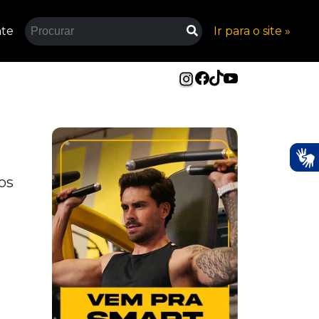
nte
Ir para o site »
os