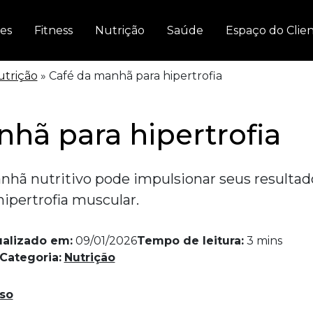
es
Fitness
Nutrição
Saúde
Espaço do Clie
utrição
»
Café da manhã para hipertrofia
hã para hipertrofia
hã nutritivo pode impulsionar seus resultad
hipertrofia muscular.
ualizado em:
09/01/2026
Tempo de leitura:
3
mins
Categoria:
Nutrição
so