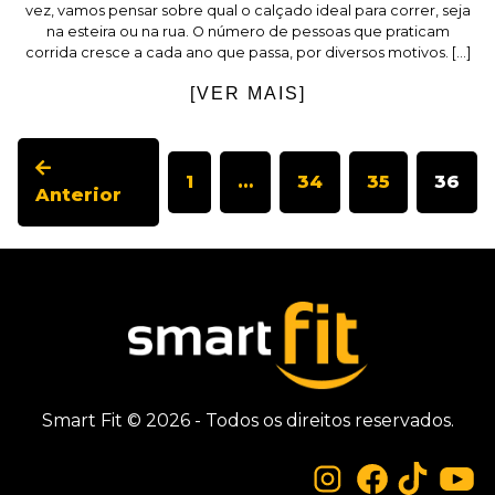
vez, vamos pensar sobre qual o calçado ideal para correr, seja
na esteira ou na rua. O número de pessoas que praticam
corrida cresce a cada ano que passa, por diversos motivos. […]
[VER MAIS]
1
…
34
35
36
Anterior
Smart Fit © 2026 - Todos os direitos reservados.