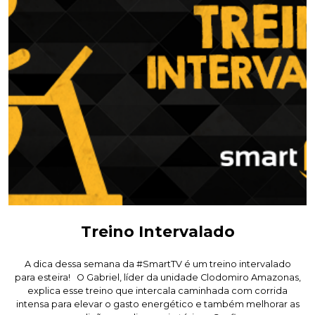
Treino Intervalado
A dica dessa semana da #SmartTV é um treino intervalado
para esteira! O Gabriel, líder da unidade Clodomiro Amazonas,
explica esse treino que intercala caminhada com corrida
intensa para elevar o gasto energético e também melhorar as