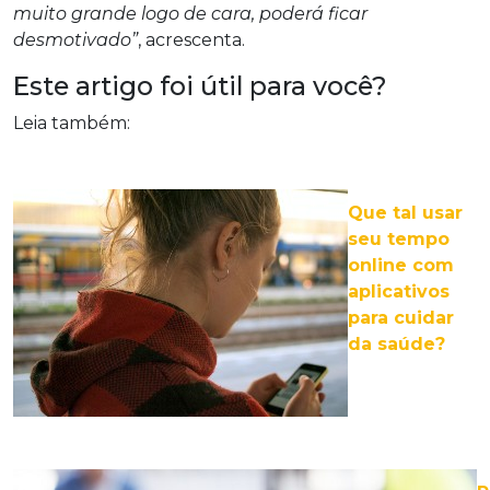
muito grande logo de cara, poderá ficar
desmotivado”
, acrescenta.
Este artigo foi útil para você?
Leia também:
Que tal usar
seu tempo
online com
aplicativos
para cuidar
da saúde?