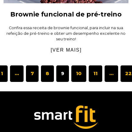
Brownie funcional de pré-treino
Confira essa receita de brownie funcional, para incluir na sua
refeição de pré-treino e obter um desempenho excelente no
seu treino!
[VER MAIS]
1
…
7
8
9
10
11
…
22