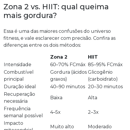
Zona 2 vs. HIIT: qual queima
mais gordura?
Essa é uma das maiores confusões do universo
fitness, e vale esclarecer com precisão. Confira as
diferenças entre os dois métodos:
Zona 2
HIIT
Intensidade
60–70% FCmáx
85–95% FCmáx
Combustível
Gordura (ácidos
Glicogênio
principal
graxos)
(carboidrato)
Duração ideal
40–90 minutos
20–30 minutos
Recuperação
Baixa
Alta
necessária
Frequência
4–5x
2–3x
semanal possível
Impacto
Muito alto
Moderado