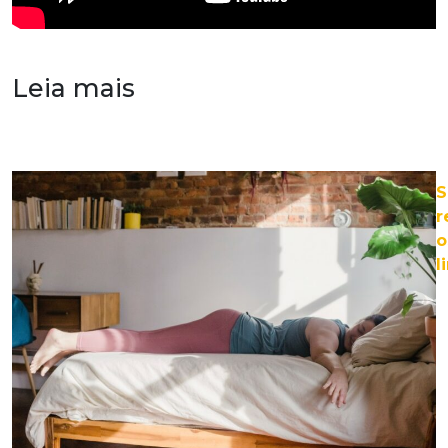
Leia mais
S
r
o
l