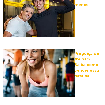
menos
Preguiça de
treinar?
Saiba como
vencer essa
batalha