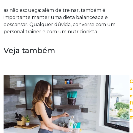
as não esqueça: além de treinar, também é
importante manter uma dieta balanceada e
descansar. Qualquer dúvida, converse com um
personal trainer e com um nutricionista.
Veja também
C
a
e
f
n
m