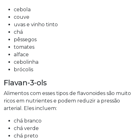
cebola
couve
uvas e vinho tinto
chá
pêssegos
tomates
alface
cebolinha
brócolis
Flavan-3-ols
Alimentos com esses tipos de flavonoides são muito
ricos em nutrientes e podem reduzir a pressão
arterial. Eles incluem:
chá branco
chá verde
chá preto