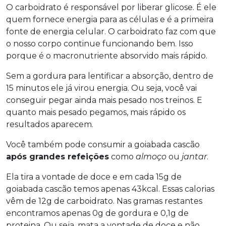
O carboidrato é responsável por liberar glicose. É ele
quem fornece energia para as células e é a primeira
fonte de energia celular. O carboidrato faz com que
o nosso corpo continue funcionando bem. Isso
porque é o macronutriente absorvido mais rápido.
Sem a gordura para lentificar a absorção, dentro de
15 minutos ele já virou energia. Ou seja, você vai
conseguir pegar ainda mais pesado nos treinos. E
quanto mais pesado pegamos, mais rápido os
resultados aparecem.
Você também pode consumir a goiabada cascão
após grandes refeições
como
almoço
ou
jantar
.
Ela tira a vontade de doce e em cada 15g de
goiabada cascão temos apenas 43kcal. Essas calorias
vêm de 12g de carboidrato. Nas gramas restantes
encontramos apenas 0g de gordura e 0,1g de
proteina. Ou seja, mata a vontade de doce e não