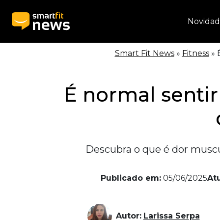
Novidad
Smart Fit News
»
Fitness
»
É
É normal senti
Descubra o que é dor muscul
Publicado em:
05/06/2025
At
Autor:
Larissa Serpa