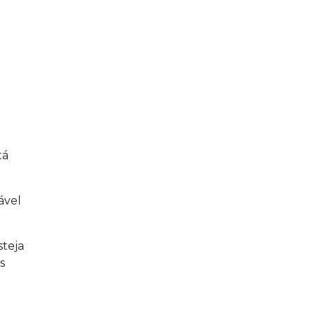
tá
ável
steja
s