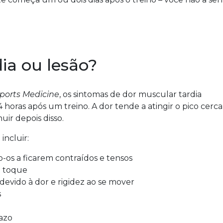
ia ou lesão?
ports Medicine
, os sintomas de dor muscular tardia
oras após um treino. A dor tende a atingir o pico cerca
uir depois disso.
ncluir:
-os a ficarem contraídos e tensos
o toque
vido à dor e rigidez ao se mover
s
azo