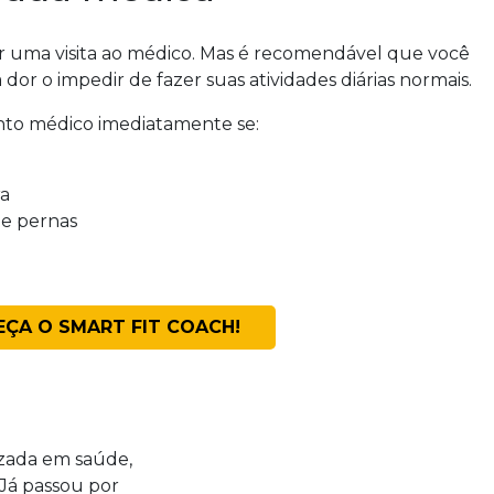
r uma visita ao médico. Mas é recomendável que você
or o impedir de fazer suas atividades diárias normais.
to médico imediatamente se:
ra
 e pernas
ÇA O SMART FIT COACH!
izada em saúde,
 Já passou por