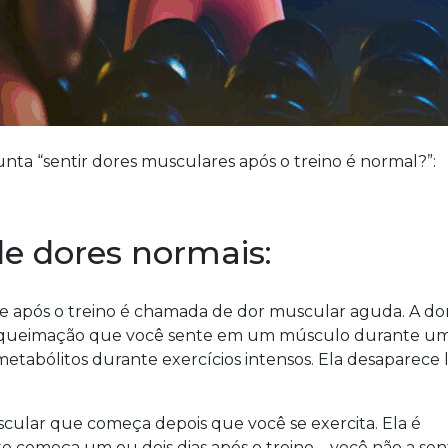
ta “sentir dores musculares após o treino é normal?”:
de dores normais:
e após o treino é chamada de dor muscular aguda. A do
 queimação que você sente em um músculo durante u
etabólitos durante exercícios intensos. Ela desaparece 
scular que começa depois que você se exercita. Ela é
começa um ou dois dias após o treino – você não a sent