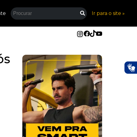
nte
Ir para o site »
ós