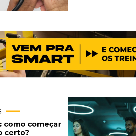
S
es: como começar
o certo?