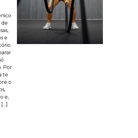
nico
 de
sas,
s e
ório.
parar
só
. Por
a te
bre o
s,
o e,
[…]