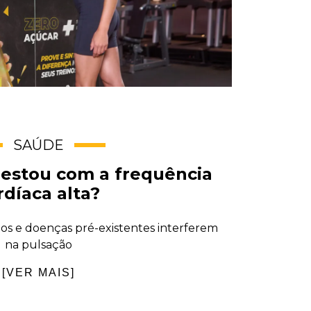
SAÚDE
estou com a frequência
rdíaca alta?
tos e doenças pré-existentes interferem
na pulsação
[VER MAIS]