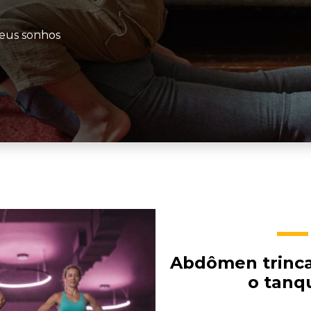
seus sonhos
Abdômen trinca
o tanq