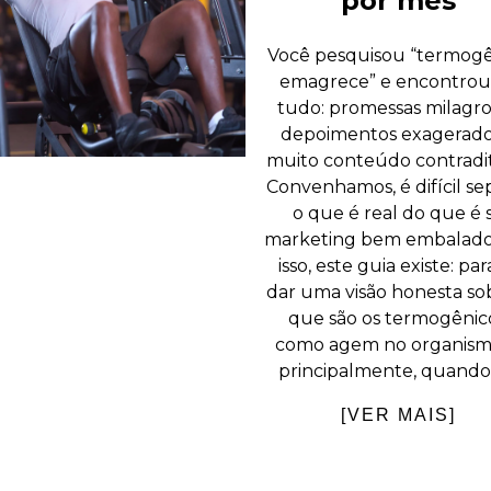
por mês
Você pesquisou “termogê
emagrece” e encontrou
tudo: promessas milagro
depoimentos exagerado
muito conteúdo contradit
Convenhamos, é difícil se
o que é real do que é 
marketing bem embalado
isso, este guia existe: par
dar uma visão honesta so
que são os termogênico
como agem no organism
principalmente, quando 
[VER MAIS]