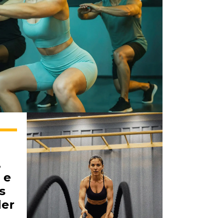
,
 e
s
der