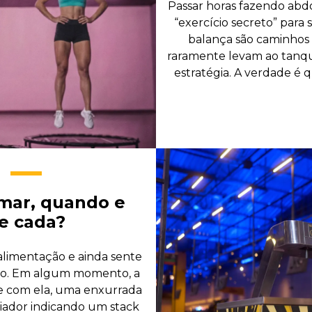
Passar horas fazendo abdo
“exercício secreto” para 
balança são caminhos
raramente levam ao tanquin
estratégia. A verdade é
mar, quando e
e cada?
 alimentação e ainda sente
ido. Em algum momento, a
e com ela, uma enxurrada
ciador indicando um stack