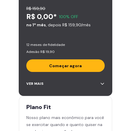
R$ 159,90
R$ 0,00*
100% OFF
no 1º mês
, depois R$ 159,90/mês
12 meses de fidelidade
Adesão R$ 19,90
Começar agora
Acesso ilimitado a +2.000
VER MAIS
academias
Leve 5 amigos por mês para
treinar com você
Plano
Fit
Cadeira de massagem
Nosso plano mais econômico para você
Skeelo App (Audiobook)*
se exercitar quando e quanto quiser na
Área de musculação e aeróbicos