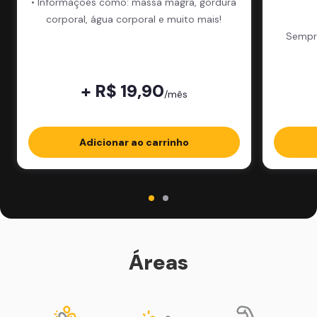
• Informações como: massa magra, gordura
corporal, água corporal e muito mais!
Sempre
+ R$ 19,90
/mês
Adicionar ao carrinho
Áreas