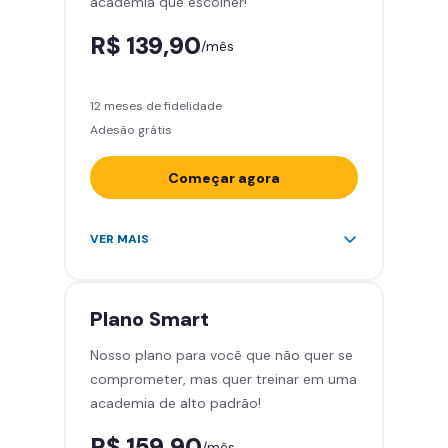
academia que escolher!
Smart Fit App
R$ 139,90
/mês
12 meses de fidelidade
Adesão grátis
Começar agora
Acesso ilimitado a +2.000
VER MAIS
academias
Leve 5 amigos por mês para
treinar com você
Plano
Smart
Cadeira de massagem
Nosso plano para você que não quer se
Skeelo App (Audiobook)*
comprometer, mas quer treinar em uma
Área de musculação e aeróbicos
academia de alto padrão!
Smart Fit App
R$ 159,90
/mês