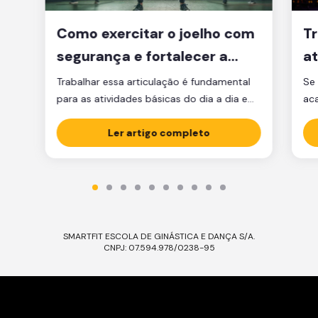
Como exercitar o joelho com
Tr
segurança e fortalecer a
at
articulação
d
Trabalhar essa articulação é fundamental
Se 
para as atividades básicas do dia a dia e
ac
manter a qualidade de vida.
par
Ler artigo completo
est
est
par
ma
tre
SMARTFIT ESCOLA DE GINÁSTICA E DANÇA S/A.
CNPJ: 07.594.978/0238-95