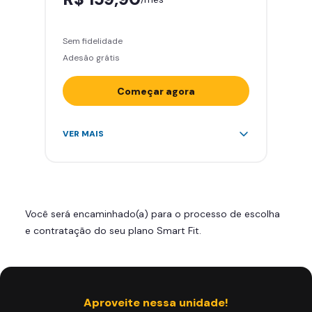
Sem fidelidade
Adesão grátis
Começar agora
Acesso ilimitado a +2.000
VER MAIS
academias
Leve 5 amigos por mês para
treinar com você
Cadeira de massagem
Você será encaminhado(a) para o processo de escolha
Skeelo App (Audiobook)*
e contratação do seu plano Smart Fit.
Área de musculação e aeróbicos
Smart Fit App
Aproveite nessa unidade!