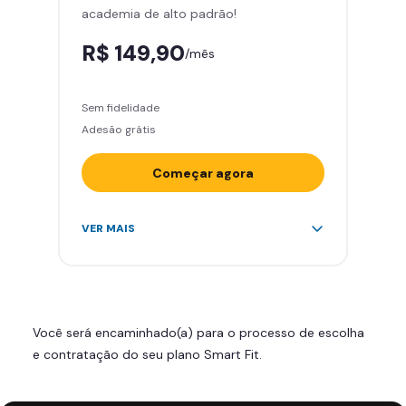
academia de alto padrão!
Smart Fit App
R$ 149,90
/mês
Sem fidelidade
Adesão grátis
Começar agora
Acesso ilimitado a +2.000
VER MAIS
academias
Leve 5 amigos por mês para
treinar com você
Cadeira de massagem
Você será encaminhado(a) para o processo de escolha
Skeelo App (Audiobook)*
e contratação do seu plano Smart Fit.
Área de musculação e aeróbicos
Smart Fit App