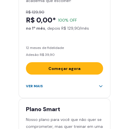
academia que escolher!
Smart Fit App
R$ 129,90
R$ 0,00*
100% OFF
no 1º mês
, depois R$ 129,90/mês
12 meses de fidelidade
Adesão R$ 39,90
Começar agora
Acesso ilimitado a +2.000
VER MAIS
academias
Leve 5 amigos por mês para
treinar com você
Plano
Smart
Cadeira de massagem
Nosso plano para você que não quer se
Skeelo App (Audiobook)*
comprometer, mas quer treinar em uma
Área de musculação e aeróbicos