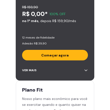
R$ 159,90
R$ 0,00*
100% OFF
no 1º mês
, depois R$ 159,90/mês
12 meses de fidelidade
Adesão R$ 39,90
Começar agora
Acesso ilimitado a +2.000
VER MAIS
academias
Leve 5 amigos por mês para
treinar com você
Plano
Fit
Cadeira de massagem
Nosso plano mais econômico para você
Skeelo App (Audiobook)*
se exercitar quando e quanto quiser na
Área de musculação e aeróbicos