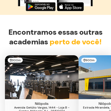
Encontramos essas outras
academias
perto de você!
300m
900m
Nilópolis
Nilópol
Avenida Getúlio Vargas, 1444 - Loja B -
Estrada Mirandela, 