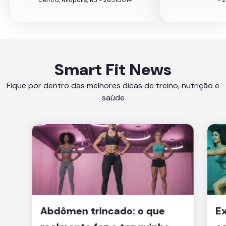
Centro, Nilópolis, RJ - 26510014
- 
Smart Fit News
Fique por dentro das melhores dicas de treino, nutrição e
saúde
Abdômen trincado: o que
Ex