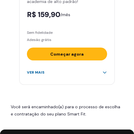
academia de alto padrão!
R$ 159,90
/mês
Sem fidelidade
Adesão grátis
Começar agora
Acesso ilimitado a +2.000
VER MAIS
academias
Leve 5 amigos por mês para
treinar com você
Cadeira de massagem
Você será encaminhado(a) para o processo de escolha
Área de musculação e aeróbicos
e contratação do seu plano Smart Fit.
Smart Fit App