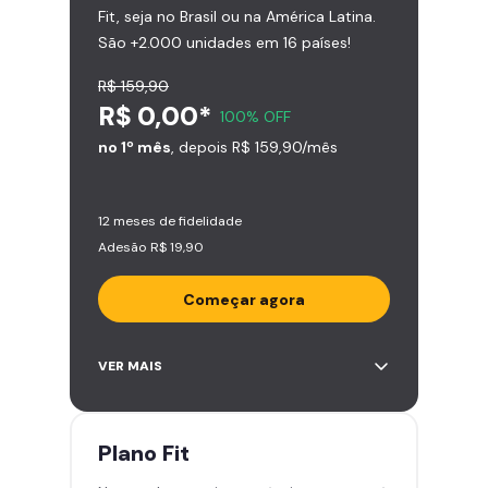
Fit, seja no Brasil ou na América Latina.
São +2.000 unidades em 16 países!
R$ 159,90
R$ 0,00*
100% OFF
no 1º mês
, depois R$ 159,90/mês
12 meses de fidelidade
Adesão R$ 19,90
Começar agora
Acesso ilimitado a +2.000
VER MAIS
academias
Leve 5 amigos por mês para
treinar com você
Plano
Fit
Cadeira de massagem