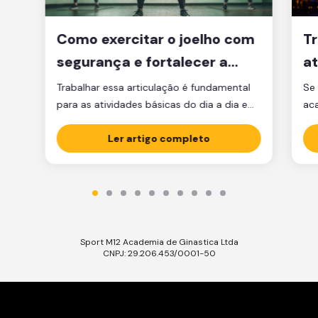
Como exercitar o joelho com
Tr
segurança e fortalecer a
at
articulação
d
Trabalhar essa articulação é fundamental
Se 
para as atividades básicas do dia a dia e
ac
manter a qualidade de vida.
par
Ler artigo completo
est
est
par
ma
tre
Sport M12 Academia de Ginastica Ltda
CNPJ: 29.206.453/0001-50