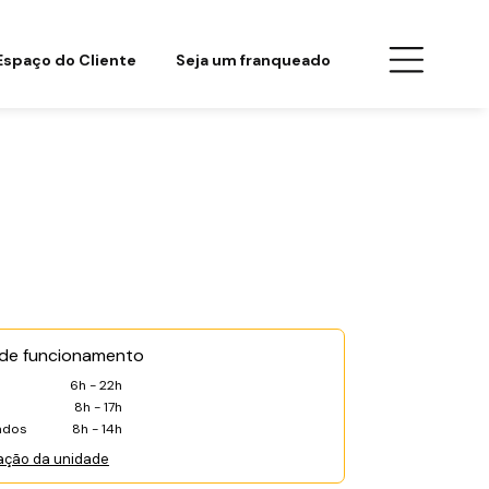
Espaço do Cliente
Seja um franqueado
 de funcionamento
6h - 22h
8h - 17h
ados
8h - 14h
ação da unidade