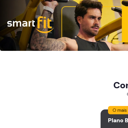
Co
O mais
Plano
B