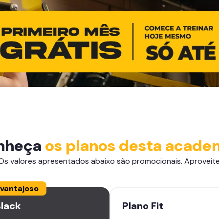
nheça
os planos desta acade
Os valores apresentados abaixo são promocionais. Aproveite
vantajoso
lack
Plano
Fit