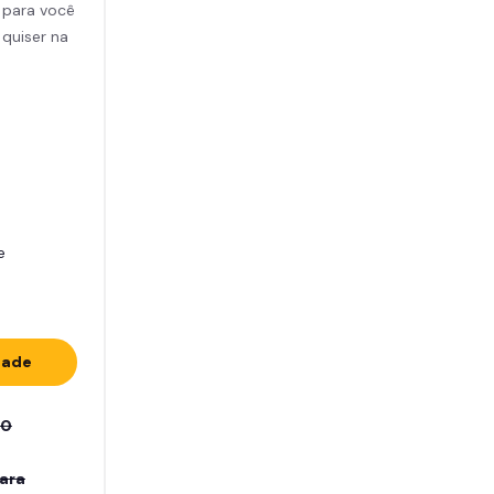
 para você
 quiser na
e
dade
00
ara