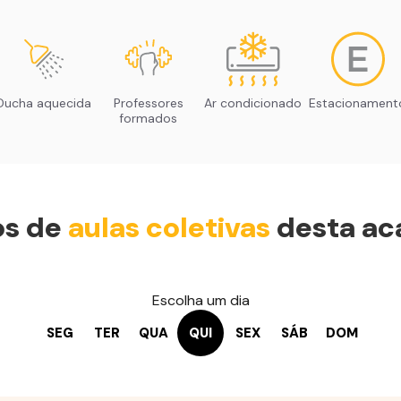
Ducha aquecida
Professores
Ar condicionado
Estacionament
formados
os de
aulas coletivas
desta ac
Escolha um dia
SEG
TER
QUA
QUI
SEX
SÁB
DOM