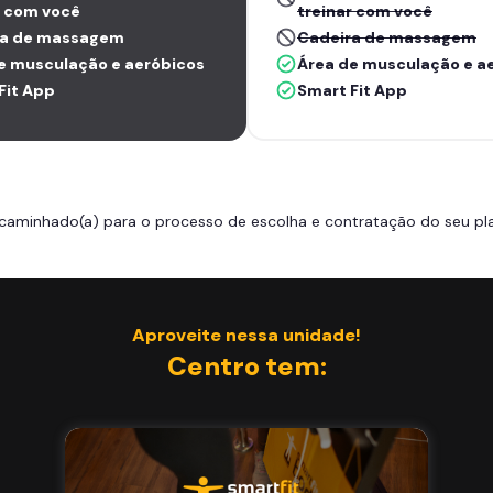
r com você
treinar com você
ra de massagem
Cadeira de massagem
e musculação e aeróbicos
Área de musculação e a
Fit App
Smart Fit App
caminhado(a) para o processo de escolha e contratação do seu pla
Aproveite nessa unidade!
Centro tem: