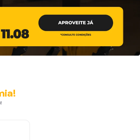
mia!
!