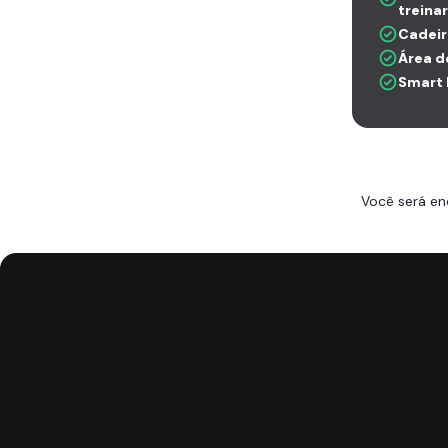
treina
Cadei
Área d
Smart 
Você será en