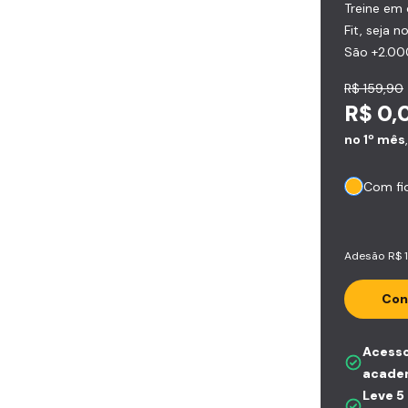
Treine em
Fit, seja n
São +2.00
R$ 159,90
R$ 0,
no 1º mês
Com fi
Adesão R$ 
Con
Acesso
acade
Leve 5