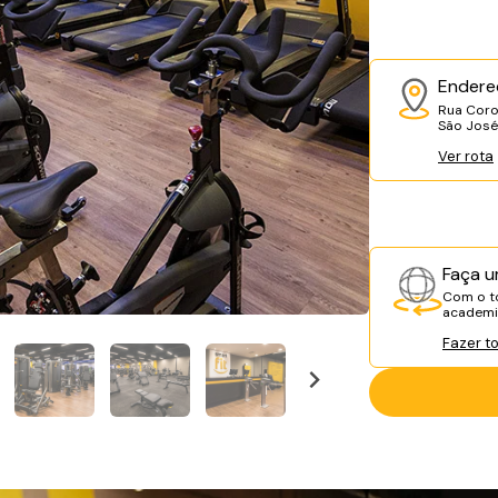
Endere
Rua Coro
São José
Ver rota
Faça u
Com o to
academia
Fazer t