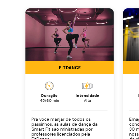
FITDANCE
Duração
Intensidade
45/60 min
Alta
Pra você manjar de todos os
Ema
passinhos, as aulas de dança da
cond
Smart Fit são ministradas por
30 m
professores licenciados pela
noss
FitDance.
de a