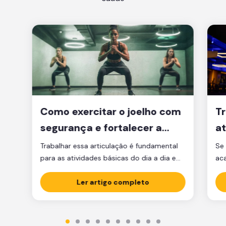
Como exercitar o joelho com
Tr
segurança e fortalecer a
at
articulação
d
Trabalhar essa articulação é fundamental
Se 
para as atividades básicas do dia a dia e
ac
manter a qualidade de vida.
par
Ler artigo completo
est
est
par
ma