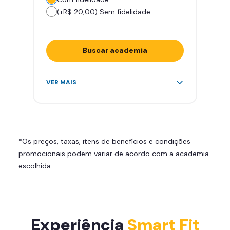
(+R$ 20,00) Sem fidelidade
Buscar academia
Acesso ilimitado a +2.000
VER MAIS
academias
Leve 5 amigos por mês para
treinar com você
Cadeira de massagem
*Os preços, taxas, itens de benefícios e condições
Skeelo App (Audiobook)*
promocionais podem variar de acordo com a academia
Área de musculação e aeróbicos
escolhida.
Smart Fit App
Experiência
Smart Fit