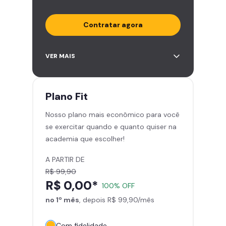
Contratar agora
Acesso ilimitado a +2.000
VER MAIS
academias
Leve 5 amigos por mês para
treinar com você
Plano
Fit
Cadeira de massagem
Nosso plano mais econômico para você
Skeelo App (Audiobook)*
se exercitar quando e quanto quiser na
Área de musculação e aeróbicos
academia que escolher!
Smart Fit App
A PARTIR DE
R$ 99,90
R$ 0,00*
100% OFF
no 1º mês
, depois R$ 99,90/mês
Com fidelidade