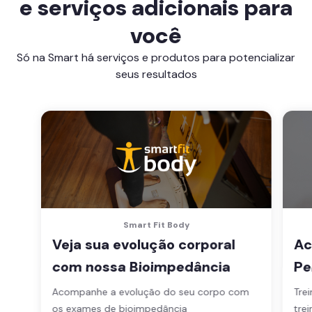
e serviços adicionais para
você
Só na Smart há serviços e produtos para potencializar
seus resultados
Smart Fit Body
Veja sua evolução corporal
Ac
com nossa Bioimpedância
Pe
Acompanhe a evolução do seu corpo com
Tre
os exames de bioimpedância
trei