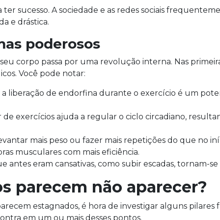
ica ter sucesso. A sociedade e as redes sociais frequent
a e drástica.
 mas poderosos
u corpo passa por uma revolução interna. Nas primeira
icos. Você pode notar:
a liberação de endorfina durante o exercício é um pot
r de exercícios ajuda a regular o ciclo circadiano, resul
antar mais peso ou fazer mais repetições do que no iní
bras musculares com mais eficiência.
e antes eram cansativas, como subir escadas, tornam-se m
dos parecem não aparecer?
recem estagnados, é hora de investigar alguns pilare
ncontra em um ou mais desses pontos.