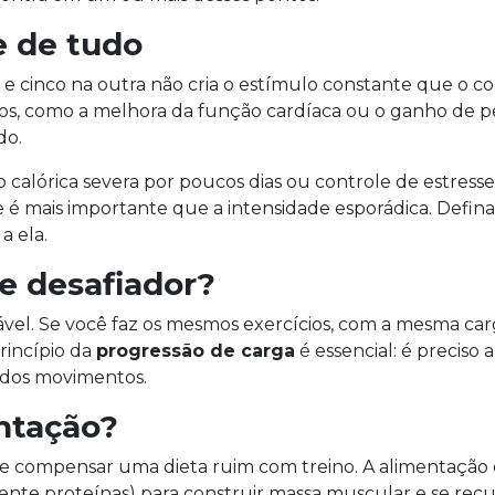
e de tudo
 cinco na outra não cria o estímulo constante que o cor
aros, como a melhora da função cardíaca ou o ganho de
do.
o calórica severa por poucos dias ou controle de estres
de é mais importante que a intensidade esporádica. Defi
a ela.
e desafiador?
l. Se você faz os mesmos exercícios, com a mesma ca
rincípio da
progressão de carga
é essencial: é preciso
 dos movimentos.
ntação?
e compensar uma dieta ruim com treino. A alimentação é
ialmente proteínas) para construir massa muscular e se re