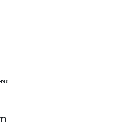
.
res
em