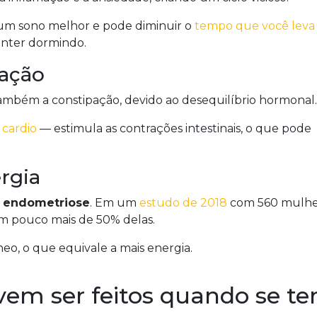
a um sono melhor e pode diminuir o
tempo que você leva
anter dormindo.
pação
ambém a constipação, devido ao desequilíbrio hormonal
e
cardio
— estimula as contrações intestinais, o que pode
rgia
m
endometriose
. Em um
estudo de 2018
com 560 mulhe
em pouco mais de 50% delas.
o, o que equivale a mais energia.
evem ser feitos quando se t