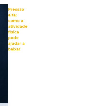
Pressão
alta:
como a
atividade
física
pode
ajudar a
baixar