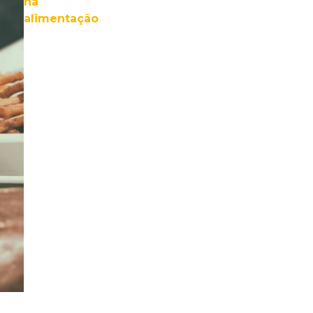
na
alimentação