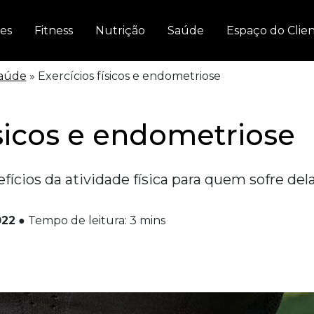
es
Fitness
Nutrição
Saúde
Espaço do Clie
aúde
»
Exercícios físicos e endometriose
ísicos e endometriose
ícios da atividade física para quem sofre del
022
●
Tempo de leitura:
3
mins