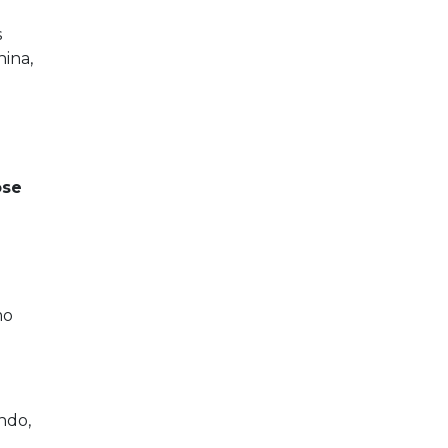
s
nina,
ose
mo
ndo,