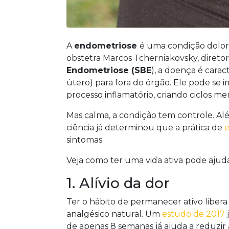
A
endometriose
é uma condição dolor
obstetra Marcos Tcherniakovsky, diret
Endometriose (SBE
), a doença é carac
útero) para fora do órgão. Ele pode se 
processo inflamatório, criando ciclos me
Mas calma, a condição tem controle. Al
ciência já determinou que a prática de
e
sintomas.
Veja como ter uma vida ativa pode ajuda
1. Alívio da dor
Ter o hábito de permanecer ativo libe
analgésico natural. Um
estudo de 2017
j
de apenas 8 semanas já ajuda a reduzir 