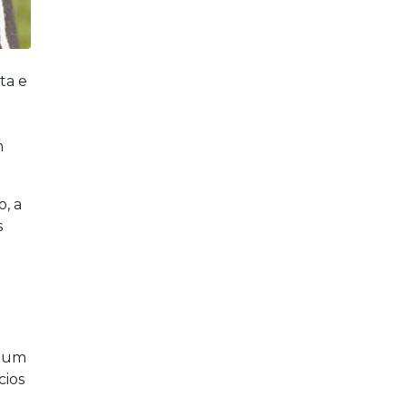
ta e
m
, a
s
o um
cios