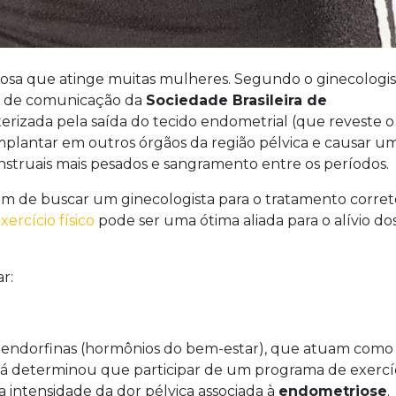
osa que atinge muitas mulheres. Segundo o ginecologis
or de comunicação da
Sociedade Brasileira de
terizada pela saída do tecido endometrial (que reveste o
implantar em outros órgãos da região pélvica e causar u
nstruais mais pesados ​​e sangramento entre os períodos.
ém de buscar um ginecologista para o tratamento correto
xercício físico
pode ser uma ótima aliada para o alívio do
r:
ra endorfinas (hormônios do bem-estar), que atuam com
á determinou que participar de um programa de exercí
a intensidade da dor pélvica associada à
endometriose
.