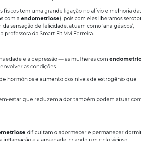
os físicos tem uma grande ligação no alívio e melhoria da
das com a
endometriose
), pois com eles liberamos seroto
da sensação de felicidade, atuam como ‘analgésicos’,
a professora da Smart Fit Vivi Ferreira.
 ansiedade e à depressão — as mulheres com
endometri
envolver as condições.
 de hormônios e aumento dos níveis de estrogênio que
 bem-estar que reduzem a dor também podem atuar co
ometriose
dificultam o adormecer e permanecer dormi
 inflamação e a ansiedade, criando um ciclo vicioso.