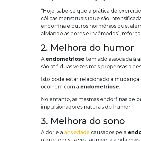
“Hoje, sabe-se que a prática de exercíci
cólicas menstruais (que são intensifica
endorfina e outros hormônios que, além 
aliviando as dores e incômodos”, reforça 
2. Melhora do humor
A
endometriose
tem sido associada à
são até duas vezes mais propensas a des
Isto pode estar relacionado à mudança
ocorrem com a
endometriose
.
No entanto, as mesmas endorfinas de
impulsionadores naturais do humor.
3. Melhora do sono
A dor e a
ansiedade
causados pela
end
o que, por sua vez, aumenta ainda mais a