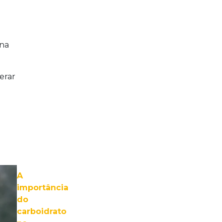
na
erar
A
importância
do
carboidrato