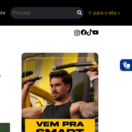
nte
Ir para o site »
a