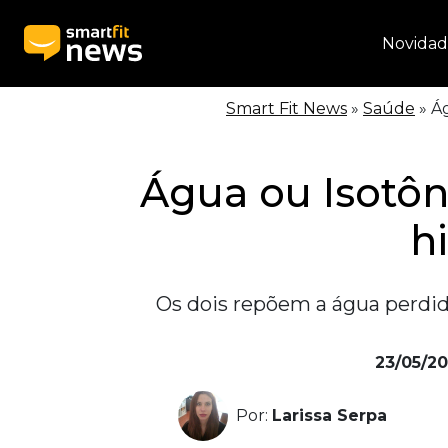
Novidad
Smart Fit News
»
Saúde
»
Ág
Água ou Isotôn
h
Os dois repõem a água perdid
23/05/2
Por:
Larissa Serpa