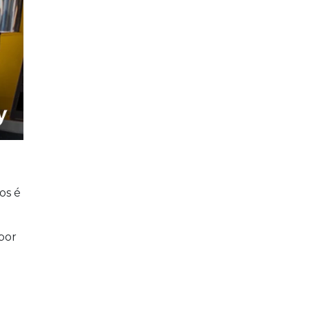
os é
por