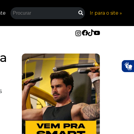
nte
Ir para o site »
ra
s