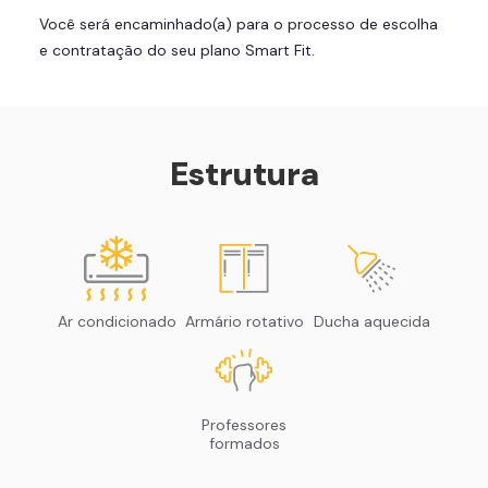
Você será encaminhado(a) para o processo de escolha
Skeelo App (Audiobook)*
e contratação do seu plano Smart Fit.
Área de musculação e aeróbicos
Smart Fit App
Estrutura
Ar condicionado
Armário rotativo
Ducha aquecida
Professores
formados