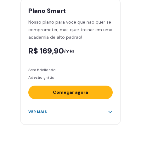
treinar com você
Plano
Smart
Cadeira de massagem
Nosso plano para você que não quer se
Skeelo App (Audiobook)*
comprometer, mas quer treinar em uma
Área de musculação e aeróbicos
academia de alto padrão!
Smart Fit App
R$ 169,90
/mês
Sem fidelidade
Adesão grátis
Começar agora
Acesso ilimitado a +2.000
VER MAIS
academias
Leve 5 amigos por mês para
treinar com você
Cadeira de massagem