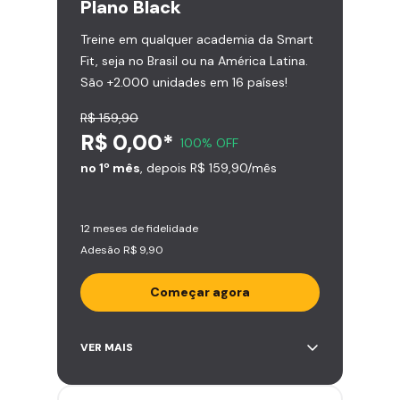
Plano
Black
Treine em qualquer academia da Smart
Fit, seja no Brasil ou na América Latina.
São +2.000 unidades em 16 países!
R$ 159,90
R$ 0,00*
100% OFF
no 1º mês
, depois R$ 159,90/mês
12 meses de fidelidade
Adesão R$ 9,90
Começar agora
Acesso ilimitado a +2.000
VER MAIS
academias
Leve 5 amigos por mês para