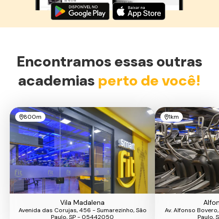
Encontramos essas outras
academias
perto de você!
800m
1km
Vila Madalena
Alfo
Avenida das Corujas, 456 - Sumarezinho, São
Av. Alfonso Bovero,
Paulo, SP - 05442050
Paulo, 