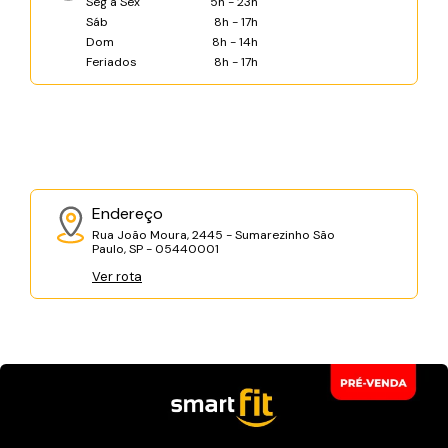
Seg a Sex
5h - 23h
Sáb
8h - 17h
Dom
8h - 14h
Feriados
8h - 17h
Endereço
Rua João Moura, 2445 - Sumarezinho São
Paulo, SP - 05440001
Ver rota