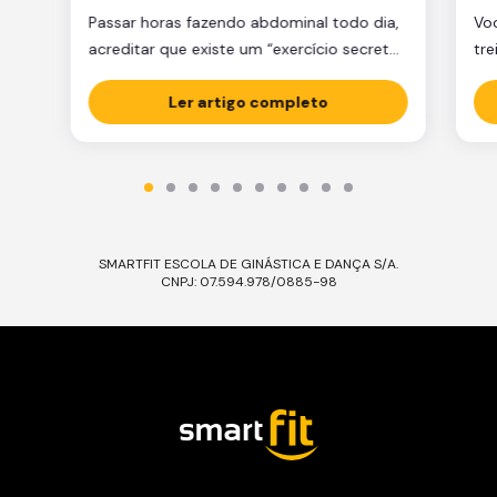
aparecer?
je
Passar horas fazendo abdominal todo dia,
Voc
acreditar que existe um “exercício secreto”
tre
para secar a barriga ou ficar obcecado
pen
com a balança são caminhos que muita
Ler artigo completo
cl
gente percorre, mas que raramente levam
am
ao tanquinho. E não é falta de esforço: é
Sej
falta de estratégia. A verdade é que o
ess
abdômen trincado é resultado de dois […]
Ess
SMARTFIT ESCOLA DE GINÁSTICA E DANÇA S/A.
CNPJ: 07.594.978/0885-98