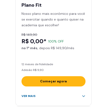
treinar com você
Plano
Fit
Cadeira de massagem
Nosso plano mais econômico para você
Skeelo App (Audiobook)*
se exercitar quando e quanto quiser na
Área de musculação e aeróbicos
academia que escolher!
Smart Fit App
R$ 149,90
R$ 0,00*
100% OFF
no 1º mês
, depois R$ 149,90/mês
12 meses de fidelidade
Adesão R$ 9,90
Começar agora
Acesso ilimitado a +2.000
VER MAIS
academias
Leve 5 amigos por mês para