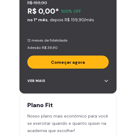
R$ 159,90
R$ 0,00*
100% OFF
no 1º mês
, depois R$ 159,90/mês
12 meses de fidelidade
Adesão R$ 39,90
Começar agora
Acesso ilimitado a +2.000
VER MAIS
academias
Leve 5 amigos por mês para
treinar com você
Plano
Fit
Cadeira de massagem
Nosso plano mais econômico para você
Skeelo App (Audiobook)*
se exercitar quando e quanto quiser na
Área de musculação e aeróbicos
academia que escolher!
Smart Fit App