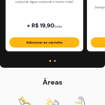
corporal, água corporal e muito mais!
Sempre
+ R$ 19,90
/mês
Adicionar ao carrinho
Áreas