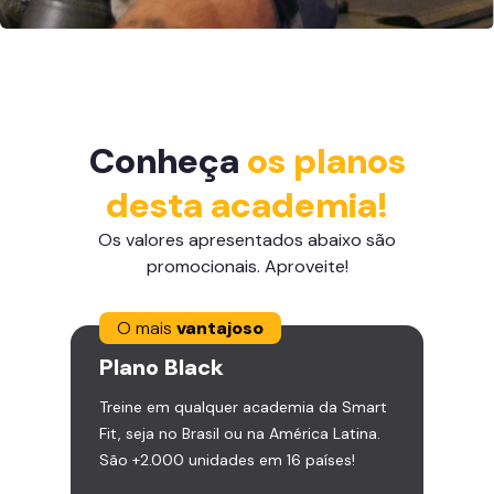
Conheça
os planos
desta academia!
Os valores apresentados abaixo são
promocionais. Aproveite!
O mais
vantajoso
Plano
Black
Treine em qualquer academia da Smart
Fit, seja no Brasil ou na América Latina.
São +2.000 unidades em 16 países!