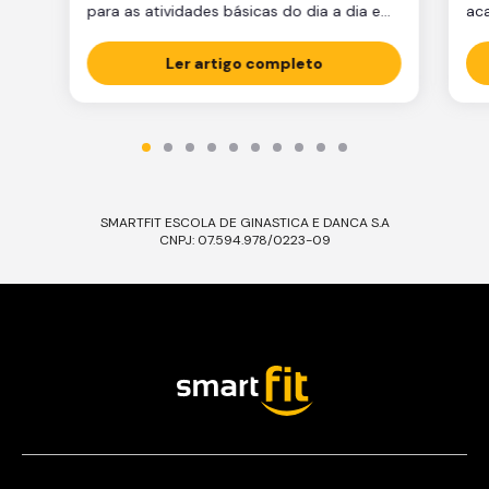
para as atividades básicas do dia a dia e
ac
manter a qualidade de vida.
par
Ler artigo completo
est
est
par
ma
tre
SMARTFIT ESCOLA DE GINASTICA E DANCA S.A
CNPJ: 07.594.978/0223-09