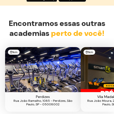
Encontramos essas outras
academias
perto de você!
1km
1km
Perdizes
Vila Mada
Rua João Ramalho, 1085 - Perdizes, São
Rua João Moura, 
Paulo, SP - 05008002
Paulo, 