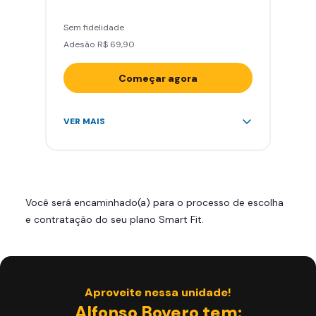
Sem fidelidade
Adesão R$ 69,90
Começar agora
Acesso ilimitado a +2.000
VER MAIS
academias
Leve 5 amigos por mês para
treinar com você
Cadeira de massagem
Você será encaminhado(a) para o processo de escolha
Skeelo App (Audiobook)*
e contratação do seu plano Smart Fit.
Área de musculação e aeróbicos
Smart Fit App
Aproveite nessa unidade!
Alfonso Bovero tem: