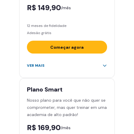
R$ 149,90
/mês
12 meses de fidelidade
Adesão grátis
Começar agora
Acesso ilimitado a +2.000
VER MAIS
academias
Leve 5 amigos por mês para
treinar com você
Plano
Smart
Cadeira de massagem
Nosso plano para você que não quer se
Skeelo App (Audiobook)*
comprometer, mas quer treinar em uma
Área de musculação e aeróbicos
academia de alto padrão!
Smart Fit App
R$ 169,90
/mês