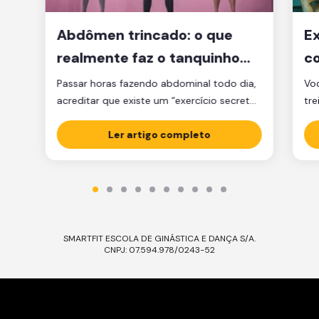
Abdômen trincado: o que
Ex
realmente faz o tanquinho
co
aparecer?
je
Passar horas fazendo abdominal todo dia,
Voc
acreditar que existe um “exercício secreto”
tre
para secar a barriga ou ficar obcecado
pen
com a balança são caminhos que muita
Ler artigo completo
cl
gente percorre, mas que raramente levam
am
ao tanquinho. E não é falta de esforço: é
Sej
falta de estratégia. A verdade é que o
ess
abdômen trincado é resultado de dois […]
Ess
SMARTFIT ESCOLA DE GINÁSTICA E DANÇA S/A.
CNPJ: 07.594.978/0243-52