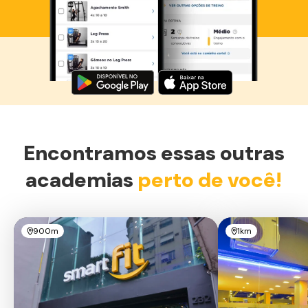
Baixe agora o Smart Fit App
Encontramos essas outras
academias
perto de você!
900m
1km