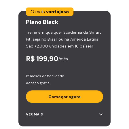
O mais
vantajoso
Plano
Black
Treine em qualquer academia da Smart
Fit, seja no Brasil ou na América Latina.
São +2.000 unidades em 16 países!
R$ 199,90
/mês
12 meses de fidelidade
Adesão grátis
Começar agora
Acesso ilimitado a +2.000
VER MAIS
academias
Leve 5 amigos por mês para