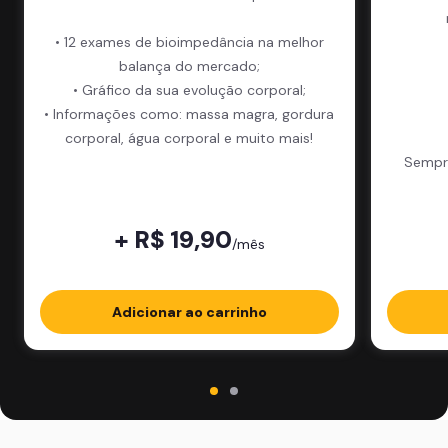
• 12 exames de bioimpedância na melhor
balança do mercado;
• Gráfico da sua evolução corporal;
• Informações como: massa magra, gordura
corporal, água corporal e muito mais!
Sempre
+ R$ 19,90
/mês
Adicionar ao carrinho