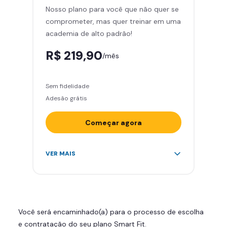
Nosso plano para você que não quer se
Skeelo App (Audiobook)*
comprometer, mas quer treinar em uma
Área de musculação e aeróbicos
academia de alto padrão!
Smart Fit App
R$ 219,90
/mês
Sem fidelidade
Adesão grátis
Começar agora
Acesso ilimitado a +2.000
VER MAIS
academias
Leve 5 amigos por mês para
treinar com você
Cadeira de massagem
Você será encaminhado(a) para o processo de escolha
Skeelo App (Audiobook)*
e contratação do seu plano Smart Fit.
Área de musculação e aeróbicos