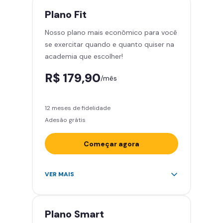
treinar com você
Plano
Fit
Cadeira de massagem
Nosso plano mais econômico para você
Skeelo App (Audiobook)*
se exercitar quando e quanto quiser na
Área de musculação e aeróbicos
academia que escolher!
Smart Fit App
R$ 179,90
/mês
12 meses de fidelidade
Adesão grátis
Começar agora
Acesso ilimitado a +2.000
VER MAIS
academias
Leve 5 amigos por mês para
treinar com você
Plano
Smart
Cadeira de massagem