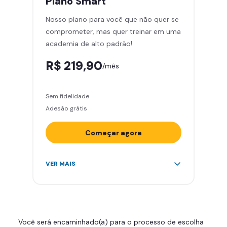
Plano
Smart
Cadeira de massagem
Nosso plano para você que não quer se
Skeelo App (Audiobook)*
comprometer, mas quer treinar em uma
Área de musculação e aeróbicos
academia de alto padrão!
Smart Fit App
R$ 219,90
/mês
Sem fidelidade
Adesão grátis
Começar agora
Acesso ilimitado a +2.000
VER MAIS
academias
Leve 5 amigos por mês para
treinar com você
Cadeira de massagem
Você será encaminhado(a) para o processo de escolha
Skeelo App (Audiobook)*