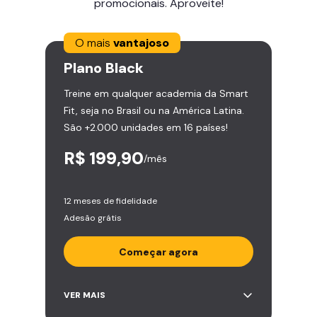
promocionais. Aproveite!
O mais
vantajoso
Plano
Black
Treine em qualquer academia da Smart
Fit, seja no Brasil ou na América Latina.
São +2.000 unidades em 16 países!
R$ 199,90
/mês
12 meses de fidelidade
Adesão grátis
Começar agora
Acesso ilimitado a +2.000
VER MAIS
academias