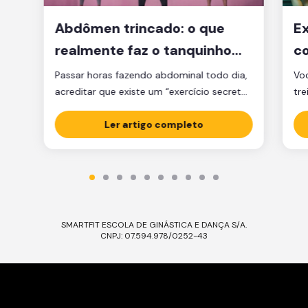
Abdômen trincado: o que
Ex
realmente faz o tanquinho
co
aparecer?
je
Passar horas fazendo abdominal todo dia,
Voc
acreditar que existe um “exercício secreto”
tre
para secar a barriga ou ficar obcecado
pen
com a balança são caminhos que muita
Ler artigo completo
cl
gente percorre, mas que raramente levam
am
ao tanquinho. E não é falta de esforço: é
Sej
falta de estratégia. A verdade é que o
ess
abdômen trincado é resultado de dois […]
Ess
SMARTFIT ESCOLA DE GINÁSTICA E DANÇA S/A.
CNPJ: 07.594.978/0252-43