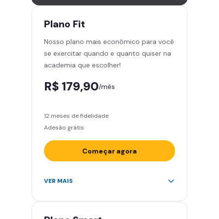
Leve 5 amigos por mês para
treinar com você
Plano
Fit
Cadeira de massagem
Nosso plano mais econômico para você
Skeelo App (Audiobook)*
se exercitar quando e quanto quiser na
Área de musculação e aeróbicos
academia que escolher!
Smart Fit App
R$ 179,90
/mês
12 meses de fidelidade
Adesão grátis
Começar agora
Acesso ilimitado a +2.000
VER MAIS
academias
Leve 5 amigos por mês para
treinar com você