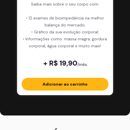
Saiba mais sobre o seu corpo com:
• 12 exames de bioimpedância na melhor
balança do mercado;
• Gráfico da sua evolução corporal;
• Informações como: massa magra, gordura
corporal, água corporal e muito mais!
+ R$ 19,90
/mês
Adicionar ao carrinho