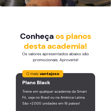
Conheça
os planos
desta academia!
Os valores apresentados abaixo são
promocionais. Aproveite!
O mais
vantajoso
Plano
Black
Treine em qualquer academia da Smart
Fit, seja no Brasil ou na América Latina.
São +2.000 unidades em 16 países!