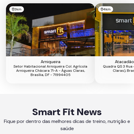
3km
4km
Arniqueira
Atacadão 
Setor Habitacional Arniqueira Col. Agrícola
Quadra QS 3 Rua 4
Arniqueira Chácara 71-A - Águas Claras,
Claras), Bra
Brasília, DF - 71994405
Smart Fit News
Fique por dentro das melhores dicas de treino, nutrição e
saúde