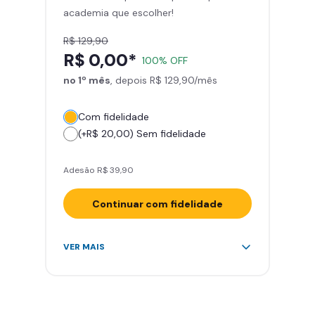
academia que escolher!
Smart Fit App
R$ 129,90
R$ 0,00*
100% OFF
no 1º mês
, depois R$ 129,90/mês
Com fidelidade
(+R$ 20,00) Sem fidelidade
Adesão R$ 39,90
Continuar com fidelidade
Acesso ilimitado a +2.000
VER MAIS
academias
Leve 5 amigos por mês para
treinar com você
Cadeira de massagem