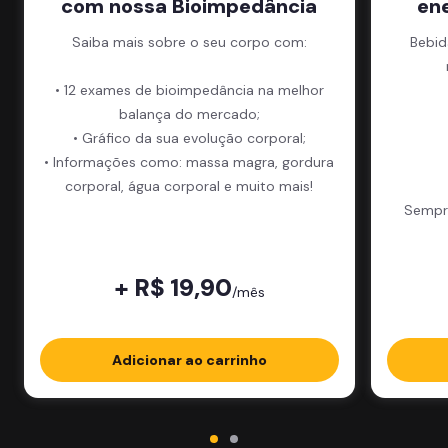
com nossa Bioimpedância
en
Saiba mais sobre o seu corpo com:
Bebid
• 12 exames de bioimpedância na melhor
balança do mercado;
• Gráfico da sua evolução corporal;
• Informações como: massa magra, gordura
corporal, água corporal e muito mais!
Sempre
+ R$ 19,90
/mês
Adicionar ao carrinho