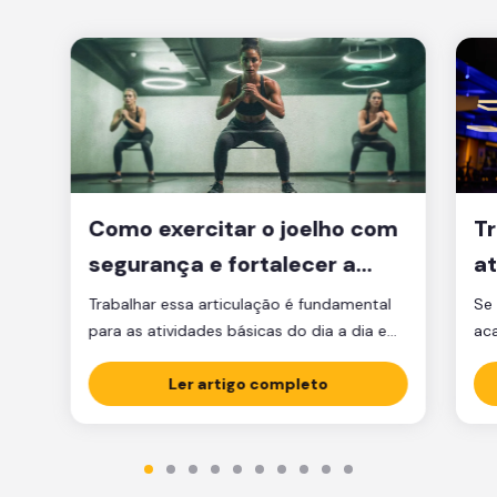
Como exercitar o joelho com
Tr
segurança e fortalecer a
at
articulação
d
Trabalhar essa articulação é fundamental
Se 
para as atividades básicas do dia a dia e
ac
manter a qualidade de vida.
par
Ler artigo completo
est
est
par
ma
tre