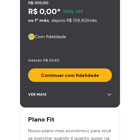
R$ 159,90
R$ 0,00*
100% OFF
no 1º mês
, depois R$ 159,90/mês
Com fidelidade
Adesão R$ 39,90
Continuar com fidelidade
Acesso ilimitado a +2.000
VER MAIS
academias
Leve 5 amigos por mês para
treinar com você
Plano
Fit
Cadeira de massagem
Nosso plano mais econômico para você
Skeelo App (Audiobook)*
se exercitar quando e quanto quiser na
Área de musculação e aeróbicos