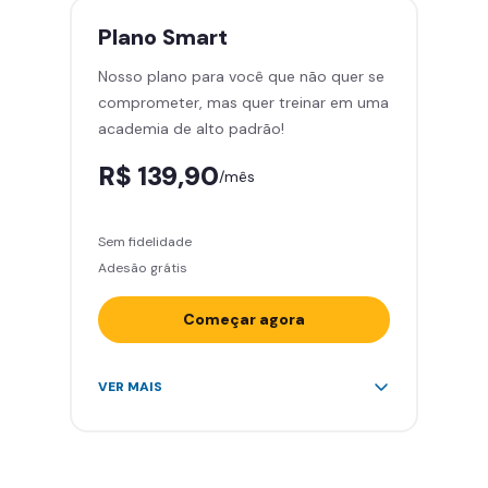
treinar com você
Plano
Smart
Cadeira de massagem
Nosso plano para você que não quer se
Área de musculação e aeróbicos
comprometer, mas quer treinar em uma
Smart Fit App
academia de alto padrão!
R$ 139,90
/mês
Sem fidelidade
Adesão grátis
Começar agora
Acesso ilimitado a +2.000
VER MAIS
academias
Leve 5 amigos por mês para
treinar com você
Cadeira de massagem