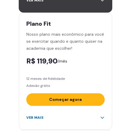
VER MAIS
academias
Leve 5 amigos por mês para
treinar com você
Plano
Fit
Cadeira de massagem
Nosso plano mais econômico para você
Área de musculação e aeróbicos
se exercitar quando e quanto quiser na
Smart Fit App
academia que escolher!
R$ 119,90
/mês
12 meses de fidelidade
Adesão grátis
Começar agora
Acesso ilimitado a +2.000
VER MAIS
academias
Leve 5 amigos por mês para