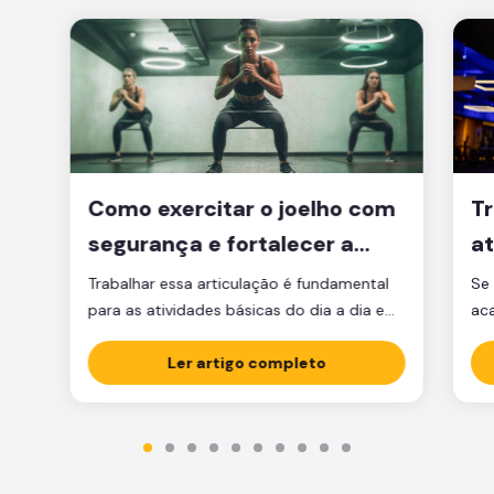
Como exercitar o joelho com
Tr
segurança e fortalecer a
at
articulação
d
Trabalhar essa articulação é fundamental
Se 
para as atividades básicas do dia a dia e
ac
manter a qualidade de vida.
par
Ler artigo completo
est
est
par
ma
tre