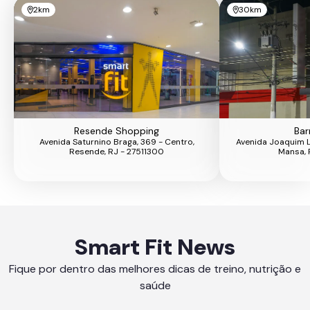
2km
30km
Resende Shopping
Bar
Avenida Saturnino Braga, 369 - Centro,
Avenida Joaquim Le
Resende, RJ - 27511300
Mansa, 
Smart Fit News
Fique por dentro das melhores dicas de treino, nutrição e
saúde