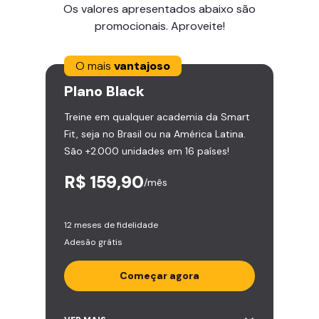
Os valores apresentados abaixo são
promocionais. Aproveite!
O mais
vantajoso
Plano
Black
Treine em qualquer academia da Smart
Fit, seja no Brasil ou na América Latina.
São +2.000 unidades em 16 países!
R$ 159,90
/mês
12 meses de fidelidade
Adesão grátis
Começar agora
Acesso ilimitado a +2.000