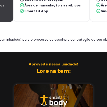
cos
Área de musculação e aeróbicos
Áre
Smart Fit App
Sma
caminhado(a) para o processo de escolha e contratação do seu pla
Aproveite nessa unidade!
Lorena tem: