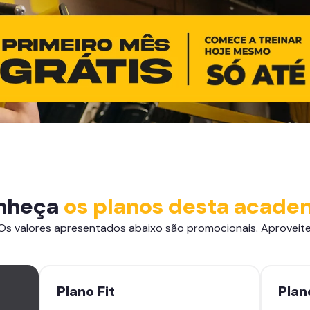
nheça
os planos desta acade
Os valores apresentados abaixo são promocionais. Aproveite
Plano
Fit
Pla