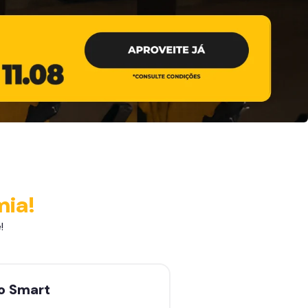
mia!
!
no
Smart