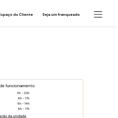
Espaço do Cliente
Seja um franqueado
 de funcionamento
5h - 23h
8h - 17h
8h - 14h
8h - 17h
ação da unidade