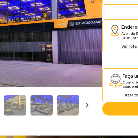
Endere
Avenida 
Cruz Lor
Ver rota
Faça u
Com o to
academia
Fazer t