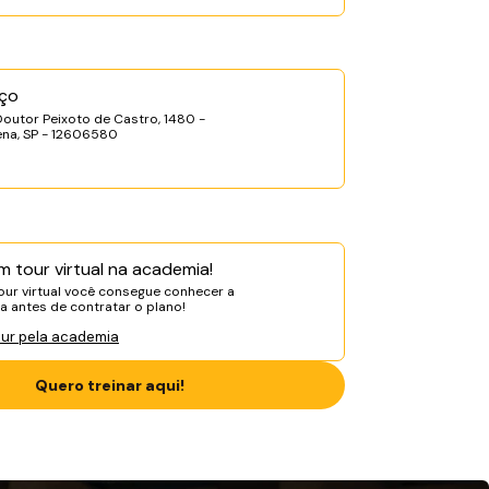
ço
Doutor Peixoto de Castro, 1480 -
ena, SP - 12606580
m tour virtual na academia!
ur virtual você consegue conhecer a
 antes de contratar o plano!
our pela academia
Quero treinar aqui!