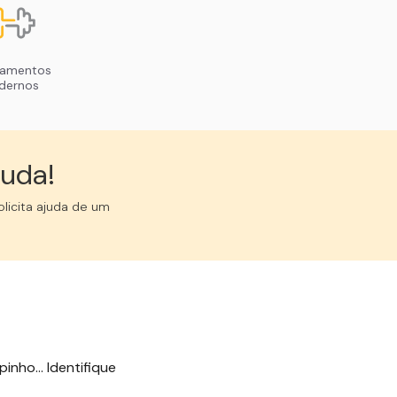
pamentos
dernos
uda!︎
licita ajuda de um
inho... Identifique