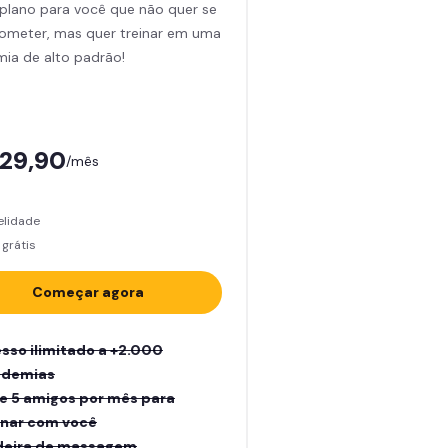
plano para você que não quer se
meter, mas quer treinar em uma
ia de alto padrão!
129,90
/mês
elidade
grátis
Começar agora
sso ilimitado a +2.000
ademias
e 5 amigos por mês para
inar com você
eira de massagem