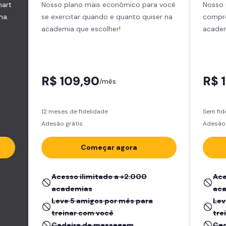
mart
Nosso plano mais econômico para você
Nosso 
na.
se exercitar quando e quanto quiser na
compro
academia que escolher!
academ
R$ 109,90
R$ 
/mês
12 meses de fidelidade
Sem fid
Adesão grátis
Adesão 
Começar agora
Acesso ilimitado a +2.000
Ace
academias
ac
Leve 5 amigos por mês para
Lev
treinar com você
tre
Cadeira de massagem
Cad