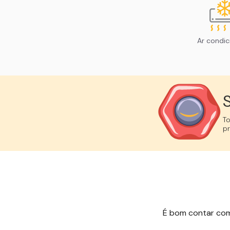
Ar condi
S
T
p
É bom contar com e