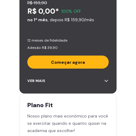
R$ 159,90
R$ 0,00*
100% OFF
no 1º mês
, depois R$ 159,90/mês
12 meses de fidelidade
Adesão R$ 39,90
Começar agora
Acesso ilimitado a +2.000
VER MAIS
academias
Leve 5 amigos por mês para
treinar com você
Plano
Fit
Cadeira de massagem
Nosso plano mais econômico para você
Skeelo App (Audiobook)*
se exercitar quando e quanto quiser na
Área de musculação e aeróbicos
academia que escolher!
Smart Fit App