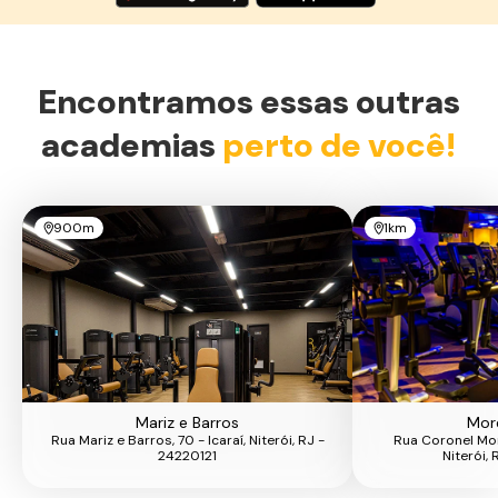
Encontramos essas outras
academias
perto de você!
900m
1km
Mariz e Barros
More
Rua Mariz e Barros, 70 - Icaraí, Niterói, RJ -
Rua Coronel More
24220121
Niterói,