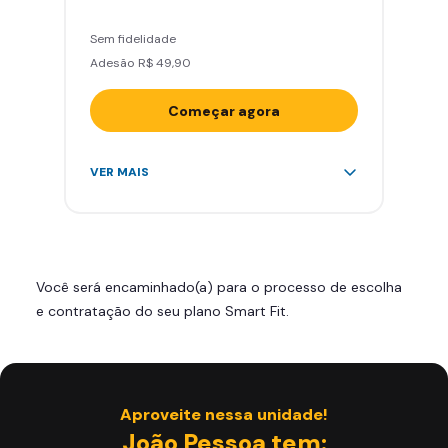
Sem fidelidade
Adesão R$ 49,90
Começar agora
Acesso ilimitado a +2.000
VER MAIS
academias
Leve 5 amigos por mês para
treinar com você
Cadeira de massagem
Você será encaminhado(a) para o processo de escolha
Skeelo App (Audiobook)*
e contratação do seu plano Smart Fit.
Área de musculação e aeróbicos
Smart Fit App
Aproveite nessa unidade!
João Pessoa tem: