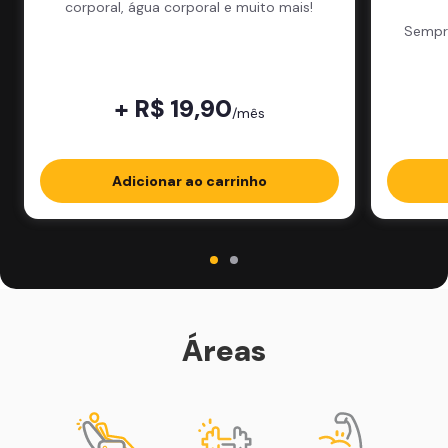
corporal, água corporal e muito mais!
Sempre
+ R$ 19,90
/mês
Adicionar ao carrinho
Áreas