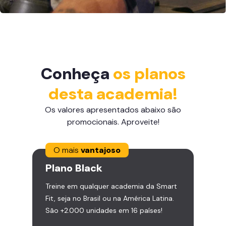
Conheça
os planos
desta academia!
Os valores apresentados abaixo são
promocionais. Aproveite!
O mais
vantajoso
Plano
Black
Treine em qualquer academia da Smart
Fit, seja no Brasil ou na América Latina.
São +2.000 unidades em 16 países!