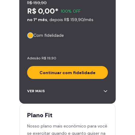
R$ 159,90
R$ 0,00*
100% OFF
no 1º mês
, depois R$ 159,90/mês
Com fidelidade
Adesão R$ 19,90
Continuar com fidelidade
Acesso ilimitado a +2.000
VER MAIS
academias
Leve 5 amigos por mês para
treinar com você
Plano
Fit
Cadeira de massagem
Nosso plano mais econômico para você
Skeelo App (Audiobook)*
se exercitar quando e quanto quiser na
Área de musculação e aeróbicos