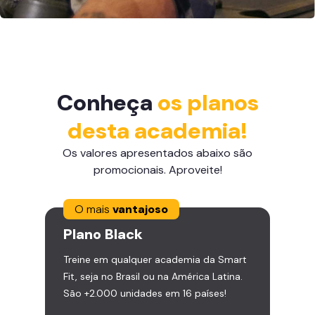
Conheça
os planos
desta academia!
Os valores apresentados abaixo são
promocionais. Aproveite!
O mais
vantajoso
Plano
Black
Treine em qualquer academia da Smart
Fit, seja no Brasil ou na América Latina.
São +2.000 unidades em 16 países!