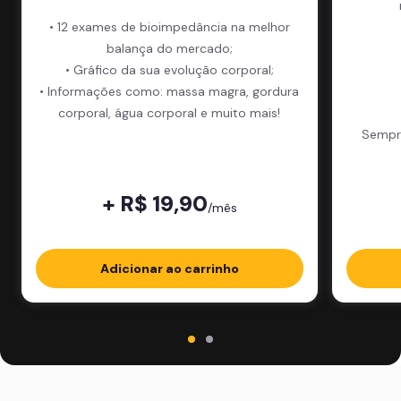
• 12 exames de bioimpedância na melhor
balança do mercado;
• Gráfico da sua evolução corporal;
• Informações como: massa magra, gordura
corporal, água corporal e muito mais!
Sempre
+ R$ 19,90
/mês
Adicionar ao carrinho