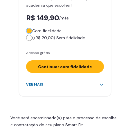
academia que escolher!
Smart Fit App
R$ 149,90
/mês
Com fidelidade
(+R$ 20,00) Sem fidelidade
Adesão grátis
Continuar com fidelidade
Acesso ilimitado a +2.000
VER MAIS
academias
Leve 5 amigos por mês para
treinar com você
Cadeira de massagem
Você será encaminhado(a) para o processo de escolha
Skeelo App (Audiobook)*
e contratação do seu plano Smart Fit.
Área de musculação e aeróbicos