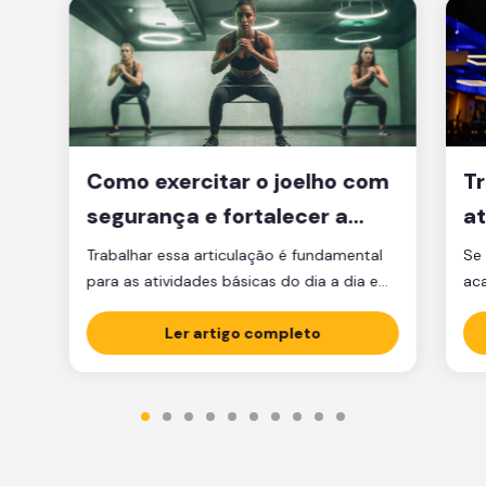
Como exercitar o joelho com
Tr
segurança e fortalecer a
at
articulação
d
Trabalhar essa articulação é fundamental
Se 
para as atividades básicas do dia a dia e
ac
manter a qualidade de vida.
par
Ler artigo completo
est
est
par
ma
tre