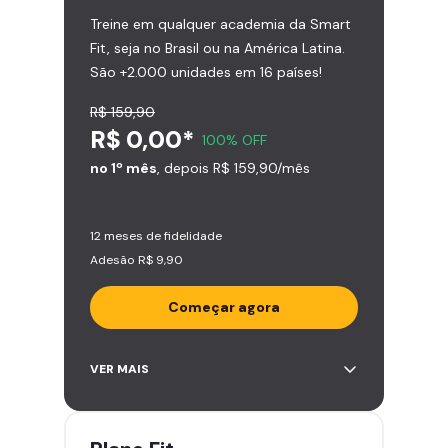
Treine em qualquer academia da Smart
Fit, seja no Brasil ou na América Latina.
São +2.000 unidades em 16 países!
R$ 159,90
R$ 0,00*
100% OFF
no 1º mês
, depois R$ 159,90/mês
12 meses de fidelidade
Adesão R$ 9,90
Começar agora
Acesso ilimitado a +2.000
VER MAIS
academias
Leve 5 amigos por mês para
treinar com você