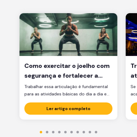
Como exercitar o joelho com
Tr
segurança e fortalecer a
at
articulação
d
Trabalhar essa articulação é fundamental
Se 
para as atividades básicas do dia a dia e
ac
manter a qualidade de vida.
par
Ler artigo completo
est
est
par
ma