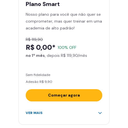
treinar com você
Plano
Smart
Cadeira de massagem
Nosso plano para você que não quer se
Área de musculação e aeróbicos
comprometer, mas quer treinar em uma
Smart Fit App
academia de alto padrão!
R$ 119,90
R$ 0,00*
100% OFF
no 1º mês
, depois R$ 119,90/mês
Sem fidelidade
Adesão R$ 9,90
Começar agora
Acesso ilimitado a +2.000
VER MAIS
academias
Leve 5 amigos por mês para