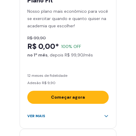
Plano
Fit
Cadeira de massagem
Nosso plano mais econômico para você
Área de musculação e aeróbicos
se exercitar quando e quanto quiser na
Smart Fit App
academia que escolher!
R$ 99,90
R$ 0,00*
100% OFF
no 1º mês
, depois R$ 99,90/mês
12 meses de fidelidade
Adesão R$ 9,90
Começar agora
Acesso ilimitado a +2.000
VER MAIS
academias
Leve 5 amigos por mês para