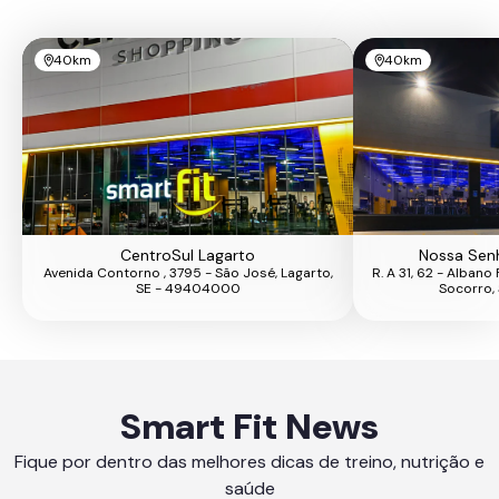
40km
40km
CentroSul Lagarto
Nossa Sen
Avenida Contorno , 3795 - São José, Lagarto,
R. A 31, 62 - Alban
SE - 49404000
Socorro,
Smart Fit News
Fique por dentro das melhores dicas de treino, nutrição e
saúde