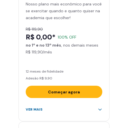
Nosso plano mais econômico para você
Skeelo App (Audiobook)*
se exercitar quando e quanto quiser na
Área de musculação e aeróbicos
academia que escolher!
Smart Fit App
R$ 119,90
R$ 0,00*
100% OFF
no 1º e no 13º mês
, nos demais meses
R$ 119,90/mês
12 meses de fidelidade
Adesão R$ 9,90
Começar agora
Acesso ilimitado a +2.000
VER MAIS
academias
Leve 5 amigos por mês para