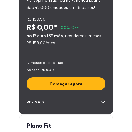
Fit, seja no Brasil ou na América Latina.
São +2.000 unidades em 16 países!
R$ 159,90
R$ 0,00*
100% OFF
no 1º e no 13º mês
, nos demais meses
R$ 159,90/mês
12 meses de fidelidade
Adesão R$ 9,90
Começar agora
Acesso ilimitado a +2.000
VER MAIS
academias
Leve 5 amigos por mês para
treinar com você
Plano
Fit
Cadeira de massagem