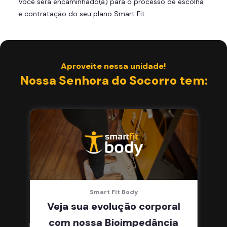
Você será encaminhado(a) para o processo de escolha
Skeelo App (Audiobook)*
e contratação do seu plano Smart Fit.
Área de musculação e aeróbicos
Smart Fit App
Aproveite nessa unidade!
Nossa Senhora do Socorro tem:
Smart Fit Body
Veja sua evolução corporal
com nossa Bioimpedância