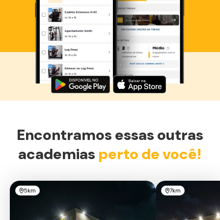
Baixe agora o Smart Fit App
Encontramos essas outras
academias
perto de você!
5km
7km