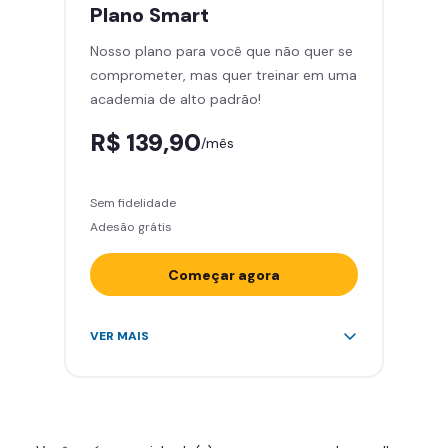
treinar com você
Plano
Smart
Cadeira de massagem
Nosso plano para você que não quer se
Skeelo App (Audiobook)*
comprometer, mas quer treinar em uma
Área de musculação e aeróbicos
academia de alto padrão!
Smart Fit App
R$ 139,90
/mês
Sem fidelidade
Adesão grátis
Começar agora
Acesso ilimitado a +2.000
VER MAIS
academias
Leve 5 amigos por mês para
treinar com você
Cadeira de massagem