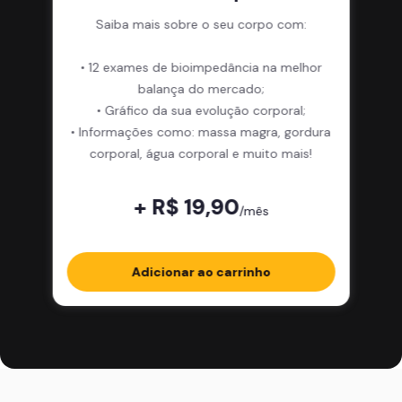
Saiba mais sobre o seu corpo com:
• 12 exames de bioimpedância na melhor
balança do mercado;
• Gráfico da sua evolução corporal;
• Informações como: massa magra, gordura
corporal, água corporal e muito mais!
+ R$ 19,90
/mês
Adicionar ao carrinho