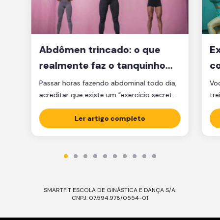
Abdômen trincado: o que
Ex
realmente faz o tanquinho
co
aparecer?
je
Passar horas fazendo abdominal todo dia,
Voc
acreditar que existe um “exercício secreto”
tre
para secar a barriga ou ficar obcecado
pen
com a balança são caminhos que muita
Ler artigo completo
cl
gente percorre, mas que raramente levam
am
ao tanquinho. E não é falta de esforço: é
Sej
falta de estratégia. A verdade é que o
ess
abdômen trincado é resultado de dois […]
Ess
SMARTFIT ESCOLA DE GINÁSTICA E DANÇA S/A.
CNPJ: 07.594.978/0554-01