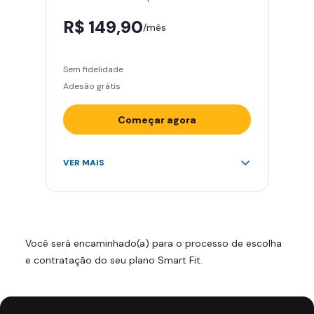
R$ 149,90
/mês
Sem fidelidade
Adesão grátis
Começar agora
Acesso ilimitado a +2.000
VER MAIS
academias
Leve 5 amigos por mês para
treinar com você
Cadeira de massagem
Você será encaminhado(a) para o processo de escolha
Skeelo App (Audiobook)*
e contratação do seu plano Smart Fit.
Área de musculação e aeróbicos
Smart Fit App