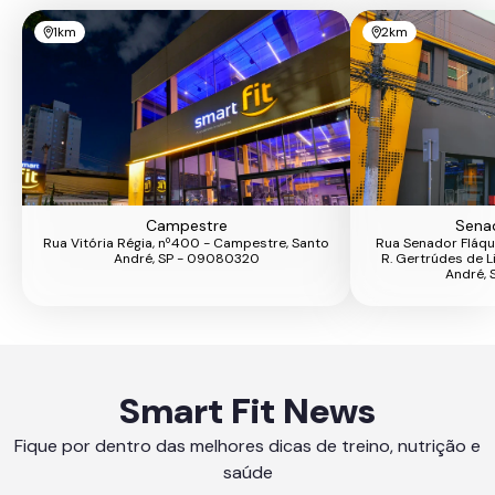
1km
2km
Campestre
Senad
Rua Vitória Régia, nº400 - Campestre, Santo
Rua Senador Fláqu
André, SP - 09080320
R. Gertrúdes de L
André, 
Smart Fit News
Fique por dentro das melhores dicas de treino, nutrição e
saúde