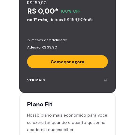
R$ 159,90
R$ 0,00*
100% OFF
no 1º mês
, depois R$ 159,90/mês
12 meses de fidelidade
Adesão R$ 39,90
Começar agora
Acesso ilimitado a +2.000
VER MAIS
academias
Leve 5 amigos por mês para
treinar com você
Plano
Fit
Cadeira de massagem
Nosso plano mais econômico para você
Skeelo App (Audiobook)*
se exercitar quando e quanto quiser na
Área de musculação e aeróbicos
academia que escolher!
Smart Fit App