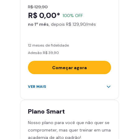
R$ 129,90
R$ 0,00*
100% OFF
no 1º mês
, depois R$ 129,90/mês
12 meses de fidelidade
Adesão R$ 39,90
Começar agora
Acesso ilimitado a +2.000
VER MAIS
academias
Leve 5 amigos por mês para
treinar com você
Plano
Smart
Cadeira de massagem
Nosso plano para você que não quer se
Skeelo App (Audiobook)*
comprometer, mas quer treinar em uma
Área de musculação e aeróbicos
academia de alto padrão!
Smart Fit App