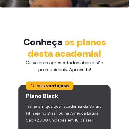
Conheça
os planos
desta academia!
Os valores apresentados abaixo são
promocionais. Aproveite!
O mais
vantajoso
Plano
Black
Treine em qualquer academia da Smart
Fit, seja no Brasil ou na América Latina.
São +2.000 unidades em 16 países!