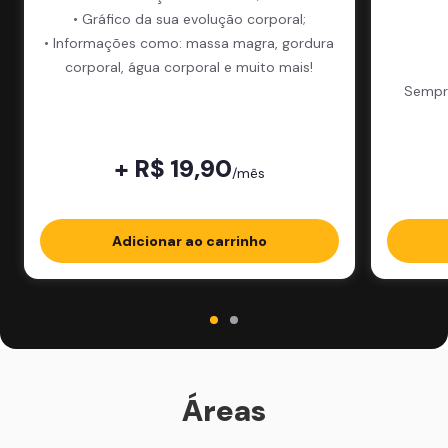
• Gráfico da sua evolução corporal;
• Informações como: massa magra, gordura
corporal, água corporal e muito mais!
Sempre
+ R$ 19,90
/mês
Adicionar ao carrinho
Áreas