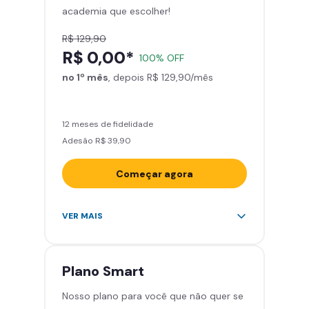
academia que escolher!
Smart Fit App
R$ 129,90
R$ 0,00*
100% OFF
no 1º mês
, depois R$ 129,90/mês
12 meses de fidelidade
Adesão R$ 39,90
Começar agora
Acesso ilimitado a +2.000
VER MAIS
academias
Leve 5 amigos por mês para
treinar com você
Plano
Smart
Cadeira de massagem
Nosso plano para você que não quer se
Skeelo App (Audiobook)*