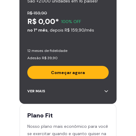
São +2.000 unidades em 16 países!
R$ 159,90
R$ 0,00*
100% OFF
no 1º mês
, depois R$ 159,90/mês
12 meses de fidelidade
Adesão R$ 39,90
Começar agora
Acesso ilimitado a +2.000
VER MAIS
academias
Leve 5 amigos por mês para
treinar com você
Plano
Fit
Cadeira de massagem
Nosso plano mais econômico para você
Skeelo App (Audiobook)*
se exercitar quando e quanto quiser na
Área de musculação e aeróbicos