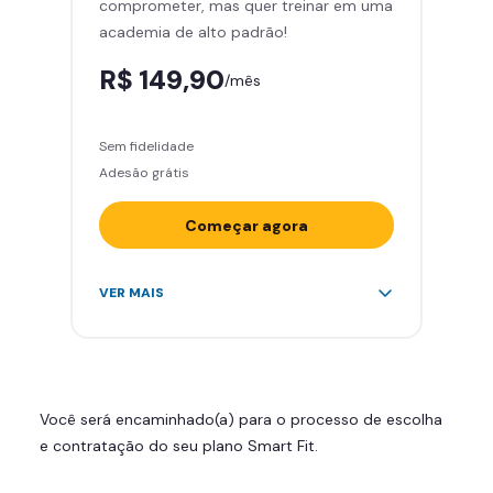
comprometer, mas quer treinar em uma
Área de musculação e aeróbicos
academia de alto padrão!
Smart Fit App
R$ 149,90
/mês
Sem fidelidade
Adesão grátis
Começar agora
Acesso ilimitado a +2.000
VER MAIS
academias
Leve 5 amigos por mês para
treinar com você
Cadeira de massagem
Você será encaminhado(a) para o processo de escolha
Skeelo App (Audiobook)*
e contratação do seu plano Smart Fit.
Área de musculação e aeróbicos
Smart Fit App