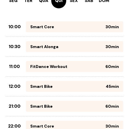
SEG
TER
QUA
QUI
SEX
SÁB
DOM
10:00
Smart Core
30min
10:30
Smart Alonga
30min
11:00
FitDance Workout
60min
12:00
Smart Bike
45min
21:00
Smart Bike
60min
22:00
Smart Core
30min