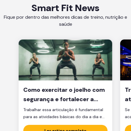
Smart Fit News
Fique por dentro das melhores dicas de treino, nutrição e
saúde
Como exercitar o joelho com
Tr
segurança e fortalecer a
at
articulação
d
Trabalhar essa articulação é fundamental
Se 
para as atividades básicas do dia a dia e
ac
manter a qualidade de vida.
par
Ler artigo completo
est