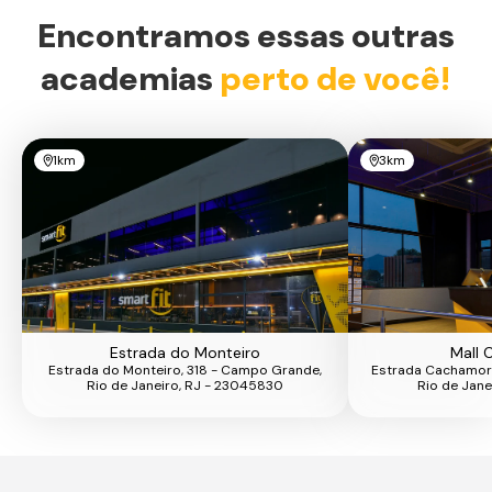
Encontramos essas outras
academias
perto de você!
1km
3km
Estrada do Monteiro
Mall 
Estrada do Monteiro, 318 - Campo Grande,
Estrada Cachamorr
Rio de Janeiro, RJ - 23045830
Rio de Jane