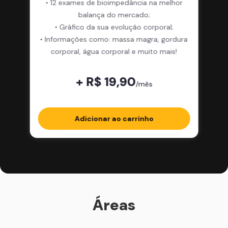
• 12 exames de bioimpedância na melhor
balança do mercado;
• Gráfico da sua evolução corporal;
• Informações como: massa magra, gordura
corporal, água corporal e muito mais!
+ R$ 19,90
/mês
Adicionar ao carrinho
Áreas