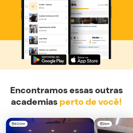
Baixe agora o Smart Fit App
Encontramos essas outras
academias
perto de você!
400m
2km