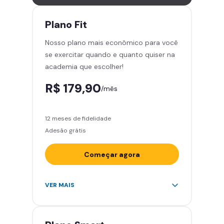
Leve 5 amigos por mês para
treinar com você
Plano
Fit
Cadeira de massagem
Nosso plano mais econômico para você
Skeelo App (Audiobook)*
se exercitar quando e quanto quiser na
Área de musculação e aeróbicos
academia que escolher!
Smart Fit App
R$ 179,90
/mês
12 meses de fidelidade
Adesão grátis
Começar agora
Acesso ilimitado a +2.000
VER MAIS
academias
Leve 5 amigos por mês para
treinar com você