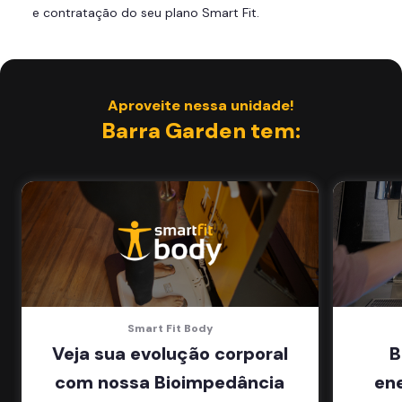
e contratação do seu plano Smart Fit.
Área de musculação e aeróbicos
Smart Fit App
Aproveite nessa unidade!
Barra Garden tem:
Smart Fit Body
Veja sua evolução corporal
B
com nossa Bioimpedância
en