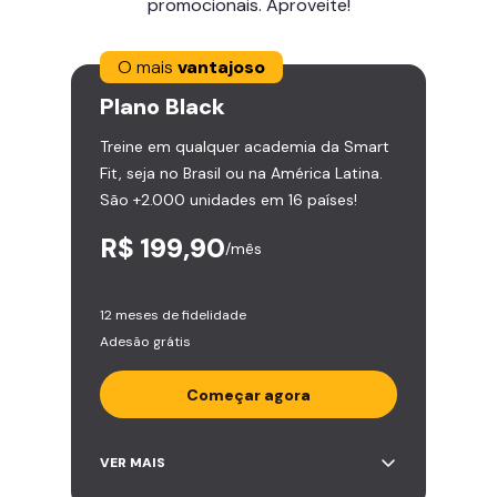
promocionais. Aproveite!
O mais
vantajoso
Plano
Black
Treine em qualquer academia da Smart
Fit, seja no Brasil ou na América Latina.
São +2.000 unidades em 16 países!
R$ 199,90
/mês
12 meses de fidelidade
Adesão grátis
Começar agora
Acesso ilimitado a +2.000
VER MAIS
academias