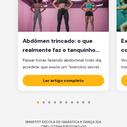
Abdômen trincado: o que
Ex
realmente faz o tanquinho
co
aparecer?
je
Passar horas fazendo abdominal todo dia,
Voc
acreditar que existe um “exercício secreto”
tre
para secar a barriga ou ficar obcecado
pen
com a balança são caminhos que muita
Ler artigo completo
cl
gente percorre, mas que raramente levam
am
ao tanquinho. E não é falta de esforço: é
Sej
falta de estratégia. A verdade é que o
ess
abdômen trincado é resultado de dois […]
Ess
SMARTFIT ESCOLA DE GINÁSTICA E DANÇA S/A.
CNPJ: 07.594.978/0240-00