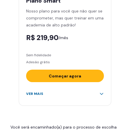
Plano
Smart
Cadeira de massagem
Nosso plano para você que não quer se
Skeelo App (Audiobook)*
comprometer, mas quer treinar em uma
Área de musculação e aeróbicos
academia de alto padrão!
Smart Fit App
R$ 219,90
/mês
Sem fidelidade
Adesão grátis
Começar agora
Acesso ilimitado a +2.000
VER MAIS
academias
Leve 5 amigos por mês para
treinar com você
Cadeira de massagem
Você será encaminhado(a) para o processo de escolha
Skeelo App (Audiobook)*