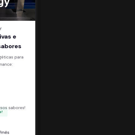
y
ivas e
sabores
géticas para
mance:
;
sos sabores!
s!
/mês