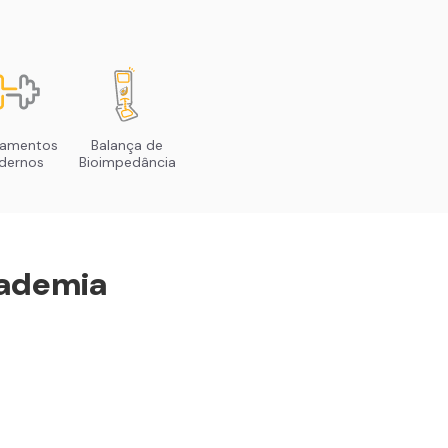
pamentos
Balança de
dernos
Bioimpedância
ademia