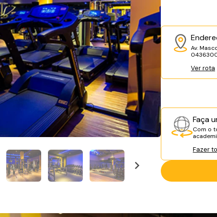
Endere
Av. Masco
043630
Ver rota
Faça u
Com o to
academia
Fazer t