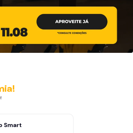
mia!
!
no
Smart