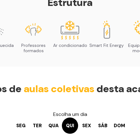
Estrutura
uecida
Professores
Ar condicionado
Smart Fit Energy
Equi
formados
mo
os de
aulas coletivas
desta ac
Escolha um dia
SEG
TER
QUA
QUI
SEX
SÁB
DOM