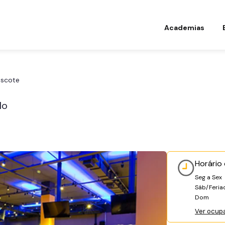
Academias
ascote
lo
Horário
Seg a Sex
Sáb/Feria
Dom
Ver ocup