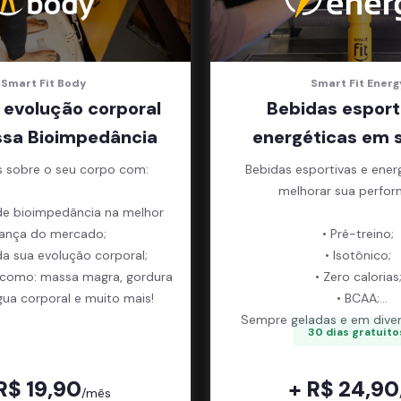
Smart Fit Body
Smart Fit Energ
 evolução corporal
Bebidas esport
sa Bioimpedância
energéticas em 
s sobre o seu corpo com:
Bebidas esportivas e ener
melhorar sua perfor
de bioimpedância na melhor
ança do mercado;
• Pré-treino;
da sua evolução corporal;
• Isotônico;
 como: massa magra, gordura
• Zero calorias
gua corporal e muito mais!
• BCAA;
Sempre geladas e em diver
30 dias gratuito
R$ 19,90
+ R$ 24,90
/mês