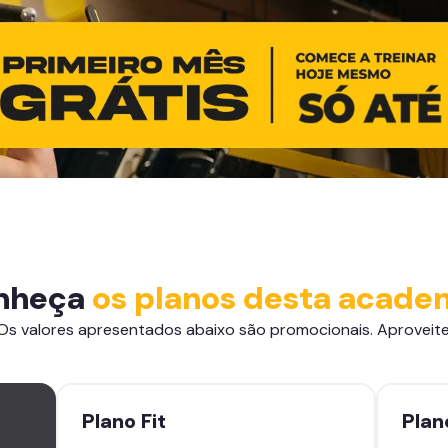
nheça
os planos desta acade
Os valores apresentados abaixo são promocionais. Aproveite
Plano
Fit
Pla