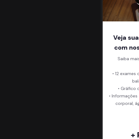
Veja sua
com nos
Saiba mai
• 12 exames 
bal
• Gráfico 
• Informações
corporal, á
+ 