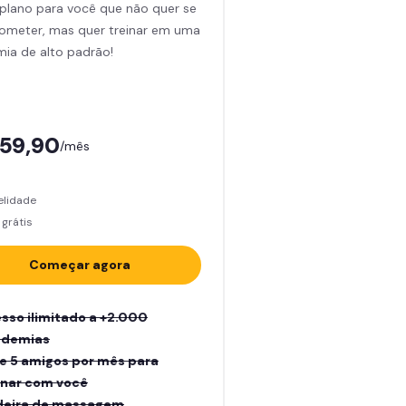
plano para você que não quer se
meter, mas quer treinar em uma
ia de alto padrão!
159,90
/mês
elidade
grátis
Começar agora
sso ilimitado a +2.000
ademias
e 5 amigos por mês para
inar com você
eira de massagem