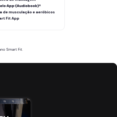
elo App (Audiobook)*
a de musculação e aeróbicos
rt Fit App
no Smart Fit.