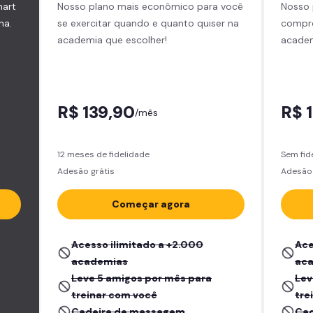
mart
Nosso plano mais econômico para você
Nosso 
na.
se exercitar quando e quanto quiser na
compro
academia que escolher!
academ
R$ 139,90
R$ 
/mês
12 meses de fidelidade
Sem fid
Adesão grátis
Adesão 
Começar agora
Acesso ilimitado a +2.000
Ace
academias
ac
Leve 5 amigos por mês para
Lev
treinar com você
tre
Cadeira de massagem
Cad