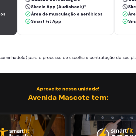
Skeelo App (Audiobook)*
Ske
cos
Área de musculação e aeróbicos
Áre
Smart Fit App
Sma
caminhado(a) para o processo de escolha e contratação do seu pla
Aproveite nessa unidade!
Avenida Mascote tem: