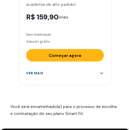
academia de alto padrão!
Smart Fit App
R$ 159,90
/mês
Sem fidelidade
Adesão grátis
Começar agora
Acesso ilimitado a +2.000
VER MAIS
academias
Leve 5 amigos por mês para
treinar com você
Cadeira de massagem
Você será encaminhado(a) para o processo de escolha
Skeelo App (Audiobook)*
e contratação do seu plano Smart Fit.
Área de musculação e aeróbicos
Smart Fit App