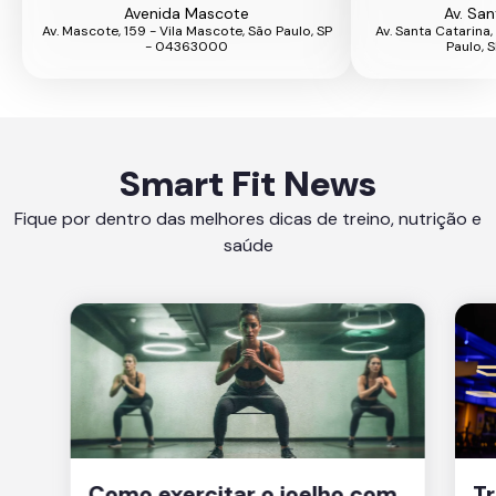
Avenida Mascote
Av. San
Av. Mascote, 159 - Vila Mascote, São Paulo, SP
Av. Santa Catarina
- 04363000
Paulo, 
Smart Fit News
Fique por dentro das melhores dicas de treino, nutrição e
saúde
Como exercitar o joelho com
Tr