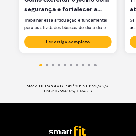
segurança e fortalecer a
at
articulação
d
Trabalhar essa articulação é fundamental
Se 
para as atividades básicas do dia a dia e
ac
manter a qualidade de vida.
par
Ler artigo completo
est
est
par
ma
tre
SMARTFIT ESCOLA DE GINÁSTICA E DANÇA S/A.
CNPJ: 07.594.978/0034-36