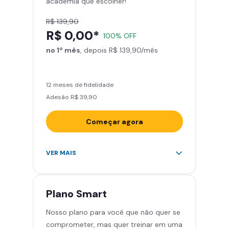
academia que escolher!
Smart Fit App
R$ 139,90
R$ 0,00*
100% OFF
no 1º mês
, depois R$ 139,90/mês
12 meses de fidelidade
Adesão R$ 39,90
Começar agora
Acesso ilimitado a +2.000
VER MAIS
academias
Leve 5 amigos por mês para
treinar com você
Plano
Smart
Cadeira de massagem
Nosso plano para você que não quer se
Skeelo App (Audiobook)*
comprometer, mas quer treinar em uma
Área de musculação e aeróbicos