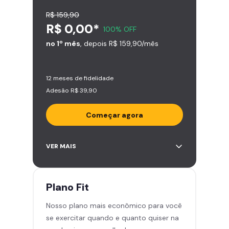
R$ 159,90
R$ 0,00*
100% OFF
no 1º mês
, depois R$ 159,90/mês
12 meses de fidelidade
Adesão R$ 39,90
Começar agora
Acesso ilimitado a +2.000
VER MAIS
academias
Leve 5 amigos por mês para
treinar com você
Plano
Fit
Cadeira de massagem
Nosso plano mais econômico para você
Skeelo App (Audiobook)*
se exercitar quando e quanto quiser na
Área de musculação e aeróbicos