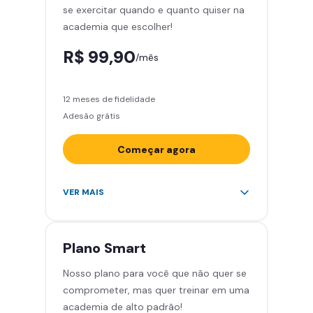
se exercitar quando e quanto quiser na
Smart Fit App
academia que escolher!
R$ 99,90
/mês
12 meses de fidelidade
Adesão grátis
Começar agora
Acesso ilimitado a +2.000
VER MAIS
academias
Leve 5 amigos por mês para
treinar com você
Plano
Smart
Cadeira de massagem
Nosso plano para você que não quer se
Área de musculação e aeróbicos
comprometer, mas quer treinar em uma
Smart Fit App
academia de alto padrão!