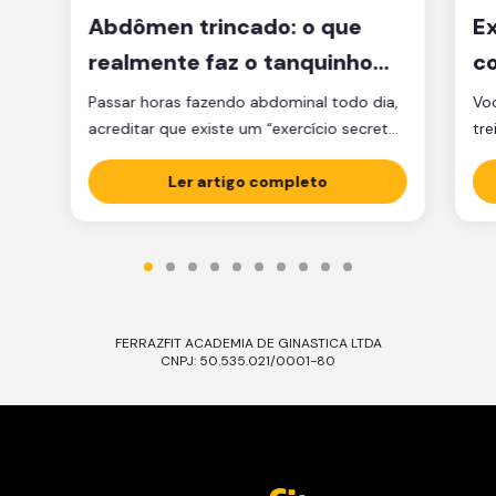
Abdômen trincado: o que
Ex
realmente faz o tanquinho
co
aparecer?
je
Passar horas fazendo abdominal todo dia,
Voc
acreditar que existe um “exercício secreto”
tre
para secar a barriga ou ficar obcecado
pen
com a balança são caminhos que muita
Ler artigo completo
cl
gente percorre, mas que raramente levam
am
ao tanquinho. E não é falta de esforço: é
Sej
falta de estratégia. A verdade é que o
ess
abdômen trincado é resultado de dois […]
Ess
FERRAZFIT ACADEMIA DE GINASTICA LTDA
CNPJ: 50.535.021/0001-80