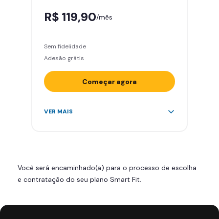
R$ 119,90
/mês
Sem fidelidade
Adesão grátis
Começar agora
Acesso ilimitado a +2.000
VER MAIS
academias
Leve 5 amigos por mês para
treinar com você
Cadeira de massagem
Você será encaminhado(a) para o processo de escolha
Área de musculação e aeróbicos
e contratação do seu plano Smart Fit.
Smart Fit App