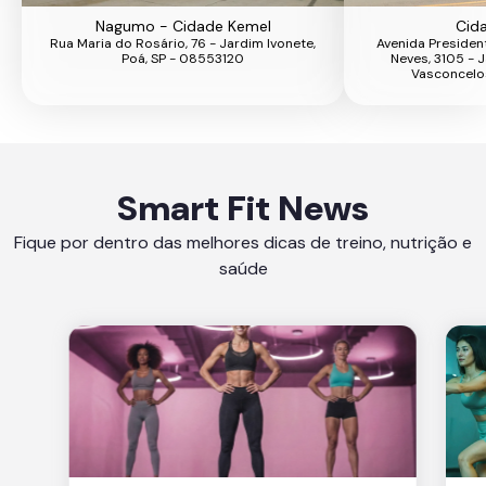
Nagumo - Cidade Kemel
Cid
Rua Maria do Rosário, 76 - Jardim Ivonete,
Avenida Presiden
Poá, SP - 08553120
Neves, 3105 - J
Vasconcelo
Smart Fit News
Fique por dentro das melhores dicas de treino, nutrição e
saúde