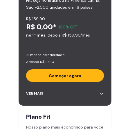
Fit, seja no Brasil ou na América Latina.
São +2.000 unidades em 16 países!
R$ 159,90
R$ 0,00*
100% OFF
no 1º mês
, depois R$ 159,90/mês
12 meses de fidelidade
Adesão R$ 19,90
Começar agora
Acesso ilimitado a +2.000
VER MAIS
academias
Leve 5 amigos por mês para
treinar com você
Plano
Fit
Cadeira de massagem
Nosso plano mais econômico para você
Área de musculação e aeróbicos