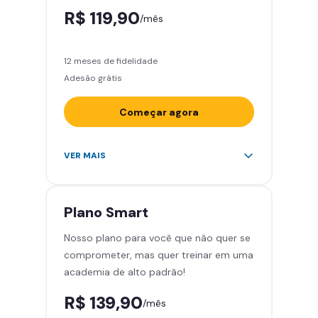
R$ 119,90
/mês
12 meses de fidelidade
Adesão grátis
Começar agora
Acesso ilimitado a +2.000
VER MAIS
academias
Leve 5 amigos por mês para
treinar com você
Plano
Smart
Cadeira de massagem
Nosso plano para você que não quer se
Área de musculação e aeróbicos
comprometer, mas quer treinar em uma
Smart Fit App
academia de alto padrão!
R$ 139,90
/mês