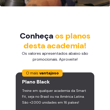
Conheça
os planos
desta academia!
Os valores apresentados abaixo são
promocionais. Aproveite!
O mais
vantajoso
Plano
Black
Treine em qualquer academia da Smart
Fit, seja no Brasil ou na América Latina.
São +2.000 unidades em 16 países!