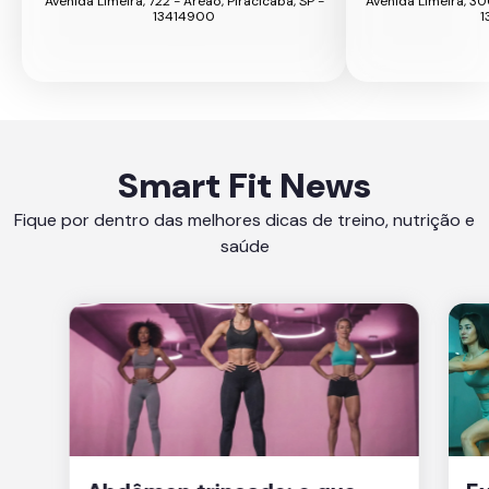
Avenida Limeira, 722 - Areão, Piracicaba, SP -
Avenida Limeira, 30
13414900
1
Smart Fit News
Fique por dentro das melhores dicas de treino, nutrição e
saúde