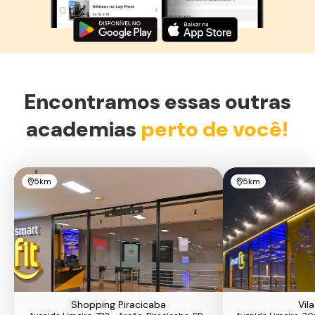
Encontramos essas outras
academias
perto de você!
5km
5km
Shopping Piracicaba
Vil