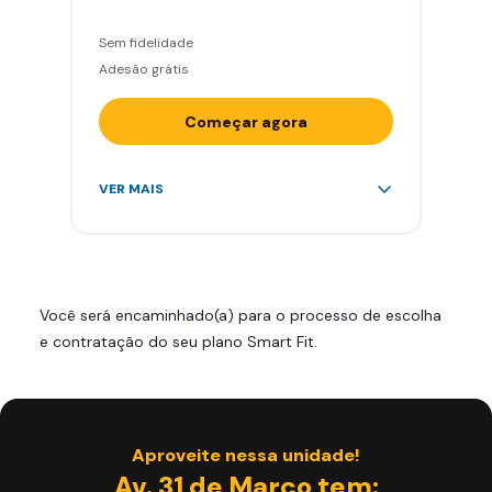
Sem fidelidade
Adesão grátis
Começar agora
Acesso ilimitado a +2.000
VER MAIS
academias
Leve 5 amigos por mês para
treinar com você
Cadeira de massagem
Você será encaminhado(a) para o processo de escolha
Área de musculação e aeróbicos
e contratação do seu plano Smart Fit.
Smart Fit App
Aproveite nessa unidade!
Av. 31 de Março tem: