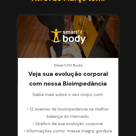
Smart Fit Body
Veja sua evolução corporal
com nossa Bioimpedância
Saiba mais sobre o seu corpo com:
• 12 exames de bioimpedância na melhor
balança do mercado;
• Gráfico da sua evolução corporal;
• Informações como: massa magra, gordura