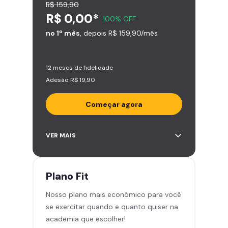
R$ 159,90
R$ 0,00*
100% OFF
no 1º mês
, depois R$ 159,90/mês
12 meses de fidelidade
Adesão R$ 19,90
Começar agora
Acesso ilimitado a +2.000
VER MAIS
academias
Leve 5 amigos por mês para
treinar com você
Plano
Fit
Cadeira de massagem
Nosso plano mais econômico para você
Área de musculação e aeróbicos
se exercitar quando e quanto quiser na
Smart Fit App
academia que escolher!