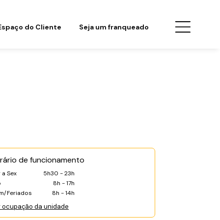
Espaço do Cliente
Seja um franqueado
rário de funcionamento
 a Sex
5h30 - 23h
b
8h - 17h
m/Feriados
8h - 14h
r ocupação da unidade