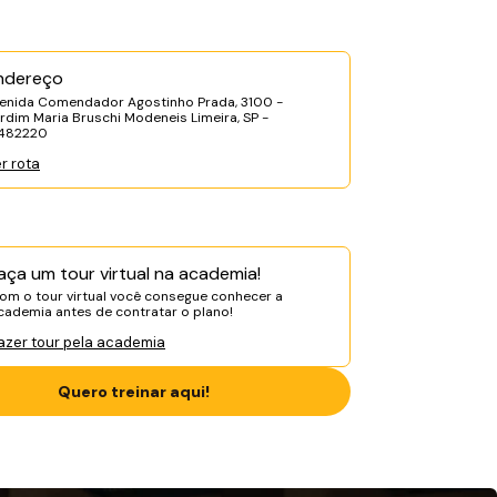
ndereço
enida Comendador Agostinho Prada, 3100 -
rdim Maria Bruschi Modeneis Limeira, SP -
3482220
r rota
aça um tour virtual na academia!
om o tour virtual você consegue conhecer a
cademia antes de contratar o plano!
azer tour pela academia
Quero treinar aqui!