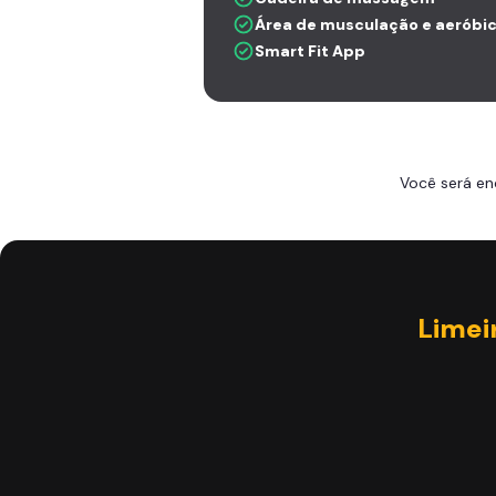
Área de musculação e aeróbi
Smart Fit App
Você será en
Limei