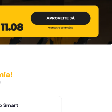
mia!
!
no
Smart