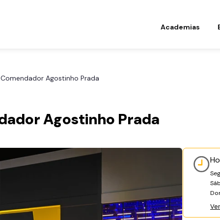
Academias
Av. Comendador Agostinho Prada
ndador Agostinho Prada
Ho
Seg
Sá
Do
Ve