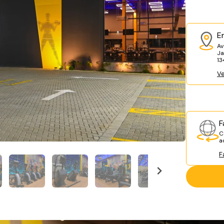
E
Av
Ja
1
Ve
F
C
a
F