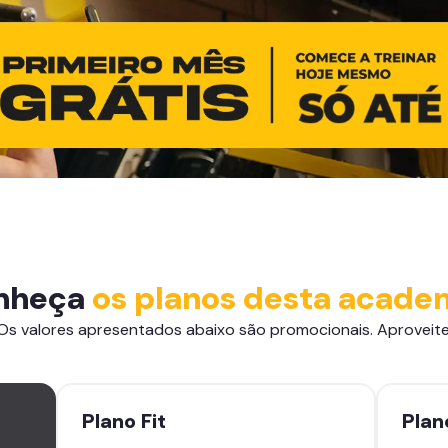
nheça
os planos desta acade
Os valores apresentados abaixo são promocionais. Aproveite
Plano
Fit
Pla