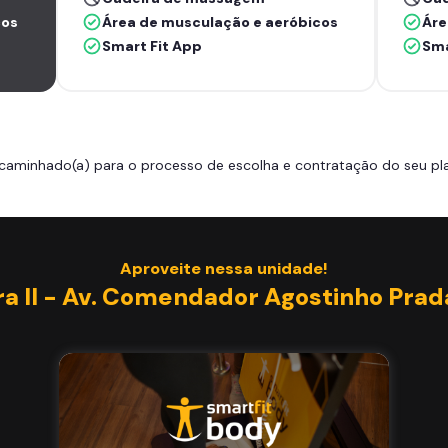
cos
Área de musculação e aeróbicos
Áre
Smart Fit App
Sma
caminhado(a) para o processo de escolha e contratação do seu pla
Aproveite nessa unidade!
ra II - Av. Comendador Agostinho Prad