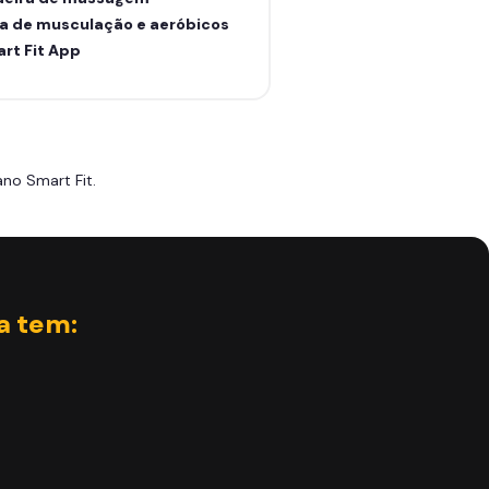
a de musculação e aeróbicos
rt Fit App
no Smart Fit.
a tem: