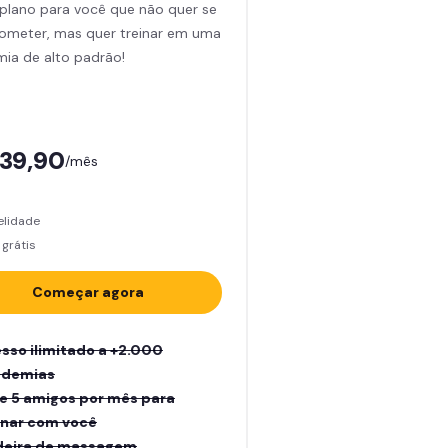
plano para você que não quer se
meter, mas quer treinar em uma
ia de alto padrão!
139,90
/mês
elidade
grátis
Começar agora
sso ilimitado a +2.000
ademias
e 5 amigos por mês para
inar com você
eira de massagem