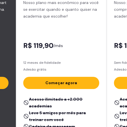
mart
Nosso plano mais econômico para você
Nosso 
na.
se exercitar quando e quanto quiser na
compro
academia que escolher!
academ
R$ 119,90
R$ 
/mês
12 meses de fidelidade
Sem fid
Adesão grátis
Adesão 
Começar agora
Acesso ilimitado a +2.000
Ace
academias
ac
Leve 5 amigos por mês para
Lev
treinar com você
tre
Cadeira de massagem
Cad