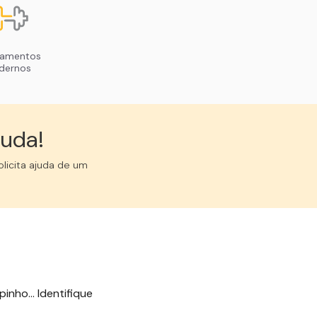
pamentos
dernos
uda!︎
licita ajuda de um
inho... Identifique