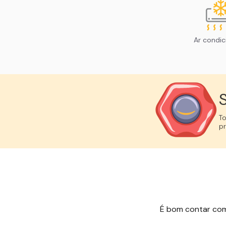
Ar condi
S
T
p
É bom contar com e